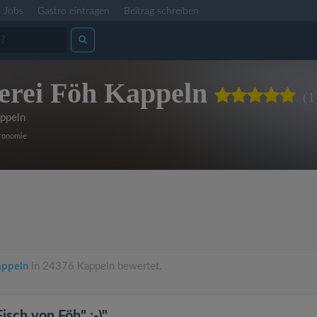
Jobs
Gastro eintragen
Beitrag schreiben
erei Föh Kappeln
(1
ppeln
tronomie
appeln
in 24376 Kappeln bewertet.
sch von Föh" :-)"