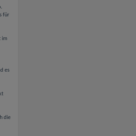
.
 für
t im
nd es
kt
h die