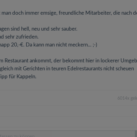
t man doch immer emsige, freundliche Mitarbeiter, die nach 
agen sind hell, neu und sehr sauber.
nd sehr zufrieden.
napp 20,-€. Da kann man nicht meckern... ;-)
g im Restaurant ankommt, der bekommt hier in lockerer Umge
rgleich mit Gerichten in teuren Edelrestaurants nicht scheuen
ipp für Kappeln.
6014x gel