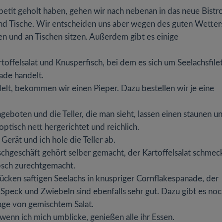
etit geholt haben, gehen wir nach nebenan in das neue Bistro
end Tische. Wir entscheiden uns aber wegen des guten Wetters
en und an Tischen sitzen. Außerdem gibt es einige
rtoffelsalat und Knusperfisch, bei dem es sich um Seelachsfile
ade handelt.
elt, bekommen wir einen Pieper. Dazu bestellen wir je eine
ngeboten und die Teller, die man sieht, lassen einen staunen u
ptisch nett hergerichtet und reichlich.
Gerät und ich hole die Teller ab.
Fischgeschäft gehört selber gemacht, der Kartoffelsalat schmec
übsch zurechtgemacht.
ücken saftigen Seelachs in knuspriger Cornflakespanade, der
 Speck und Zwiebeln sind ebenfalls sehr gut. Dazu gibt es noc
age von gemischtem Salat.
wenn ich mich umblicke, genießen alle ihr Essen.