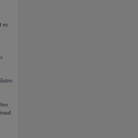
t es
u
Bistro
afen
inauf.