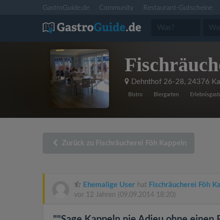
GastroGuide.de
Community
Restaurant-Gutscheine
Fischräuch
Dehnthof 26-28
,
24376 Ka
Bistro
Biergarten
Erlebnisgas
Zurück zu Fischräucherei Föh Kappeln
Ehemalige User
hat
Fischräucherei Föh K
vor 12 Jahren
(09.09.2014 18:20)
""Sage Kappeln nie Adieu ohne einen Fi