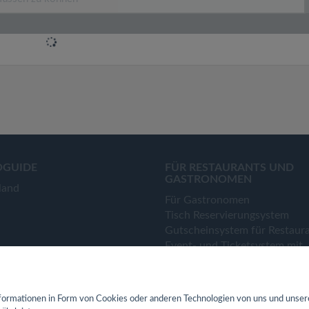
OGUIDE
FÜR RESTAURANTS UND
GASTRONOMEN
land
Für Gastronomen
Tisch Reservierungsystem
Gutscheinsystem für Restaur
Event- und Ticketsystem mit
Ticketverkauf
Bestellsystem Lieferung und
TakeAway
ormationen in Form von Cookies oder anderen Technologien von uns und unser
Webseiten für Restaurant