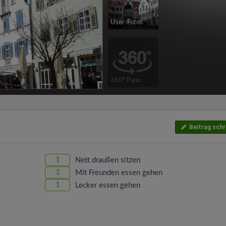
User-Fotos
360° Pano
Beitrag schr
1
Nett draußen sitzen
1
Mit Freunden essen gehen
1
Lecker essen gehen