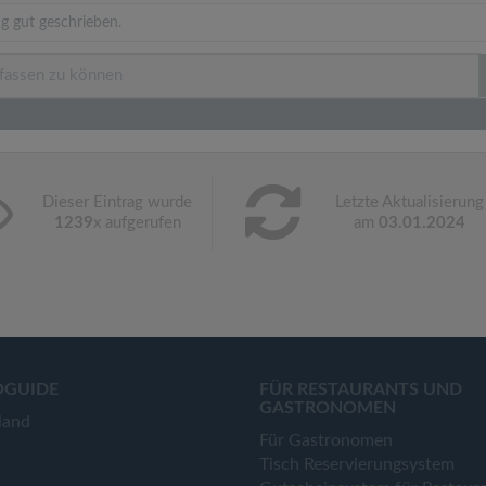
g gut geschrieben.
Dieser Eintrag wurde
Letzte Aktualisierung
1239
x aufgerufen
am
03.01.2024
OGUIDE
FÜR RESTAURANTS UND
GASTRONOMEN
land
Für Gastronomen
Tisch Reservierungsystem