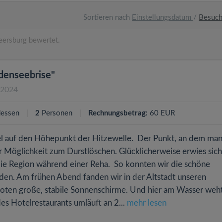
Sortieren nach
Einstellungsdatum
/
Besuc
ersburg bewertet.
odenseebrise"
.2024
essen
2
Personen
Rechnungsbetrag:
60 EUR
iel auf den Höhepunkt der Hitzewelle. Der Punkt, an dem ma
r Möglichkeit zum Durstlöschen. Glücklicherweise erwies sic
die Region während einer Reha. So konnten wir die schöne
n. Am frühen Abend fanden wir in der Altstadt unseren
oten große, stabile Sonnenschirme. Und hier am Wasser weh
es Hotelrestaurants umläuft an 2...
mehr lesen