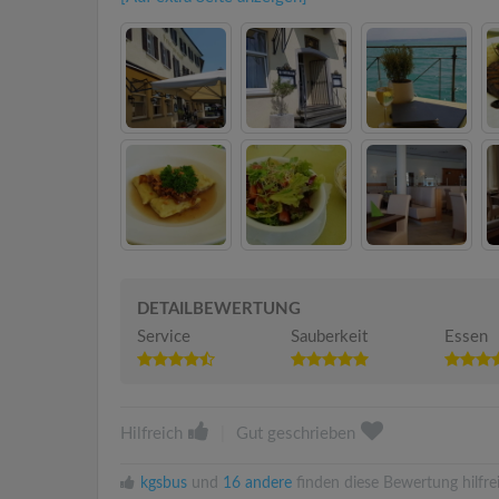
DETAILBEWERTUNG
Service
Sauberkeit
Essen
Hilfreich
|
Gut geschrieben
kgsbus
und
16 andere
finden diese Bewertung hilfre