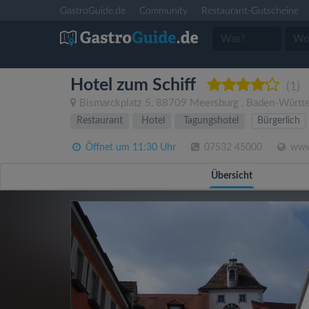
GastroGuide.de
Community
Restaurant-Gutscheine
Hotel zum Schiff
(1)
Bismarckplatz 5
,
88709
Meersburg
,
Baden-Württ
Restaurant
Hotel
Tagungshotel
Bürgerlich
Öffnet um 11:30 Uhr
07532 45000
www.
Übersicht