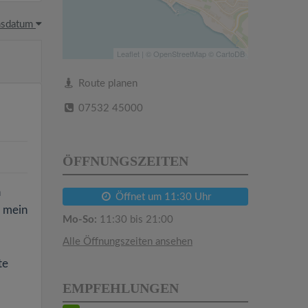
hsdatum
Leaflet
| ©
OpenStreetMap
©
CartoDB
Route planen
07532 45000
ÖFFNUNGSZEITEN
n
Öffnet um 11:30 Uhr
h mein
Mo-So:
11:30 bis 21:00
Alle Öffnungszeiten ansehen
te
EMPFEHLUNGEN