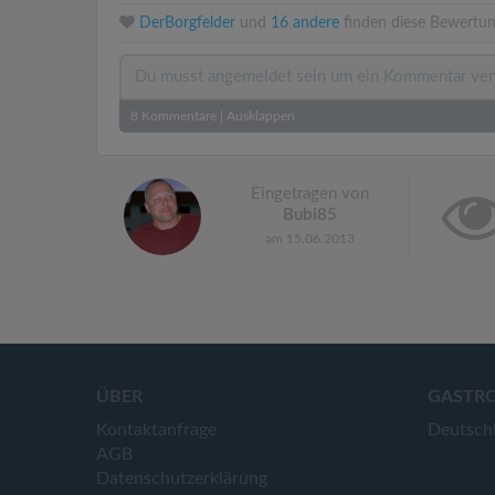
DerBorgfelder
und
16 andere
finden diese Bewertun
8
Kommentare
|
Ausklappen
Eingetragen von
Bubi85
am 15.06.2013
ÜBER
GASTR
Kontaktanfrage
Deutsch
AGB
Datenschutzerklärung