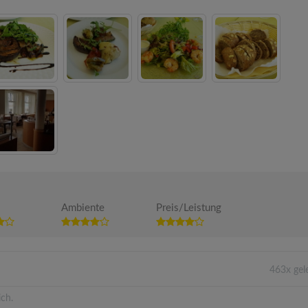
Ambiente
Preis/Leistung
463x gel
ich.