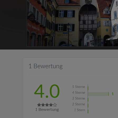
1 Bewertung
4.0
5
Sterne
4
Sterne
1
3
Sterne
2
Sterne
1
Bewertung
1
Stern