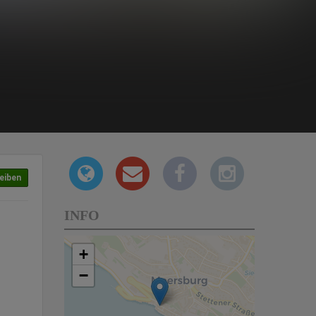
eiben
INFO
+
−