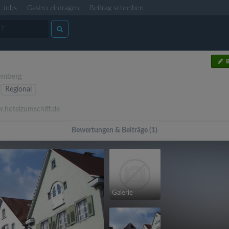
Jobs
Gastro eintragen
Beitrag schreiben
B
emberg
Regional
hotelzumschiff.de
Bewertungen & Beiträge (1)
Galerie