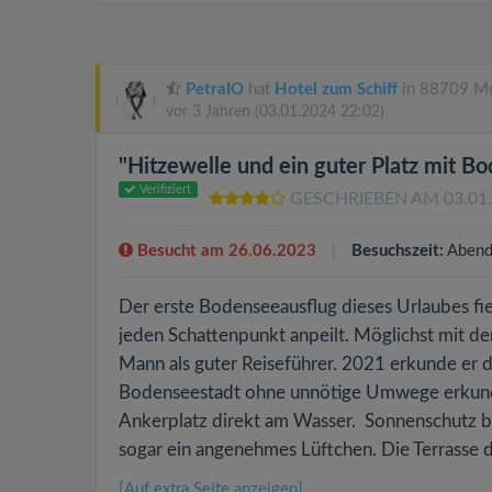
PetraIO
hat
Hotel zum Schiff
in 88709 Me
vor 3 Jahren
(03.01.2024 22:02)
"Hitzewelle und ein guter Platz mit B
Verifiziert
GESCHRIEBEN AM 03.01
Besucht am 26.06.2023
Besuchszeit:
Abend
Der erste Bodenseeausflug dieses Urlaubes f
jeden Schattenpunkt anpeilt. Möglichst mit de
Mann als guter Reiseführer. 2021 erkunde er 
Bodenseestadt ohne unnötige Umwege erkunde
Ankerplatz direkt am Wasser. Sonnenschutz b
sogar ein angenehmes Lüftchen. Die Terrasse d
[Auf extra Seite anzeigen]