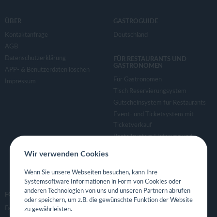
ÜBER
GASTROGUIDE
Kontaktanfrage
Deutschland
AGB
Datenschutzerklärung
FÜR RESTAURANTS UND
GASTRONOMEN
APP- & Benutzerdaten löschen
Für Gastronomen
Impressum
Tisch Reservierungsystem
Gutscheinsystem für Restaurants
Event- und Ticketsystem mit
Ticketverkauf
Bestellsystem Lieferung und
TakeAway
Wir verwenden Cookies
Webseiten für Restaurant
Eigene App für Restaurant
Wenn Sie unsere Webseiten besuchen, kann Ihre
Systemsoftware Informationen in Form von Cookies oder
anderen Technologien von uns und unseren Partnern abrufen
FOLGE UNS
oder speichern, um z.B. die gewünschte Funktion der Website
Facebook
zu gewährleisten.