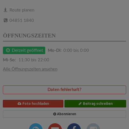
v
Route planen
i
04851 1840
g
ÖFFNUNGSZEITEN
a
Derzeit geöffnet
Mo-Di:
0:00 bis 0:00
Mi-So:
11:30 bis 22:00
t
Alle Öffnungszeiten ansehen
i
Daten fehlerhaft?
o
Foto hochladen
Beitrag schreiben
n
Abonnieren