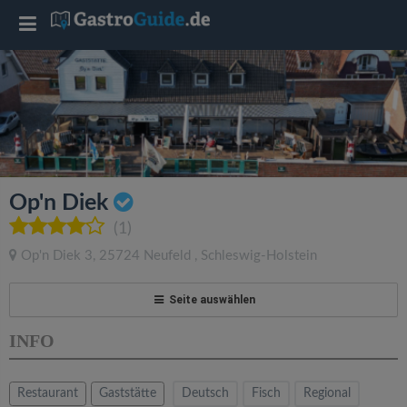
T
o
g
g
Op'n Diek
l
(1)
Op'n Diek 3
,
25724
Neufeld
,
Schleswig-Holstein
e
Seite auswählen
n
INFO
a
Restaurant
Gaststätte
Deutsch
Fisch
Regional