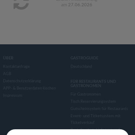
am
27.06.2026
ÜBER
GASTROGUIDE
Kontaktanfrage
Deutschland
AGB
Datenschutzerklärung
FÜR RESTAURANTS UND
GASTRONOMEN
APP- & Benutzerdaten löschen
Für Gastronomen
Impressum
Tisch Reservierungsystem
Gutscheinsystem für Restaurants
Event- und Ticketsystem mit
Ticketverkauf
Bestellsystem Lieferung und