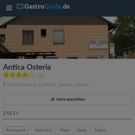
T
o
g
g
Antica Osteria
l
(1)
Sudetenlandstr. 2
,
85221
Dachau
,
Bayern
e
Seite auswählen
n
INFO
a
Restaurant
Italienisch
Pizza
Pasta
Salate