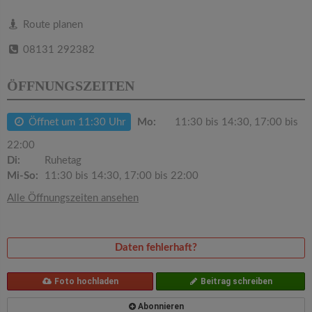
v
Route planen
i
08131 292382
g
ÖFFNUNGSZEITEN
a
Öffnet um 11:30 Uhr
Mo:
11:30 bis 14:30, 17:00 bis
22:00
t
Di:
Ruhetag
Mi-So:
11:30 bis 14:30, 17:00 bis 22:00
i
Alle Öffnungszeiten ansehen
o
Daten fehlerhaft?
n
Foto hochladen
Beitrag schreiben
Abonnieren