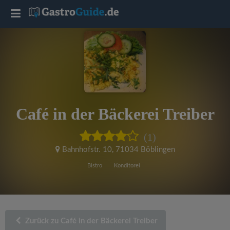
T
o
g
g
Café in der Bäckerei Treiber
l
(1)
e
Bahnhofstr. 10
,
71034 Böblingen
Bistro
Konditorei
n
a
Zurück zu Café in der Bäckerei Treiber