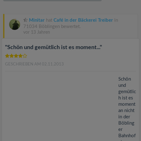
v
i
Minitar
hat
Café in der Bäckerei Treiber
in
71034 Böblingen bewertet.
vor 13 Jahren
g
"Schön und gemütlich ist es moment..."
a
GESCHRIEBEN AM 02.11.2013
t
Schön
i
und
gemütlic
h ist es
o
moment
an nicht
n
in der
Böbling
er
Bahnhof