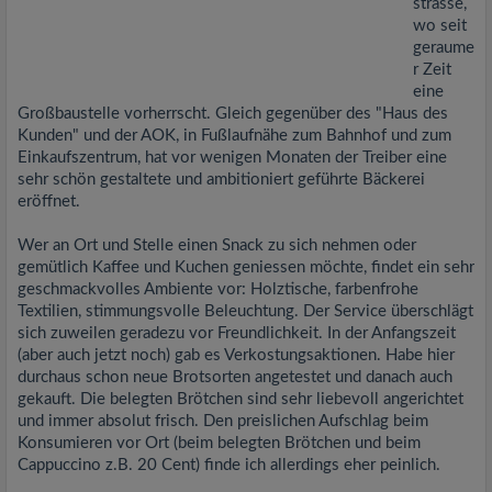
strasse,
wo seit
geraume
r Zeit
eine
Großbaustelle vorherrscht. Gleich gegenüber des "Haus des
Kunden" und der AOK, in Fußlaufnähe zum Bahnhof und zum
Einkaufszentrum, hat vor wenigen Monaten der Treiber eine
sehr schön gestaltete und ambitioniert geführte Bäckerei
eröffnet.
Wer an Ort und Stelle einen Snack zu sich nehmen oder
gemütlich Kaffee und Kuchen geniessen möchte, findet ein sehr
geschmackvolles Ambiente vor: Holztische, farbenfrohe
Textilien, stimmungsvolle Beleuchtung. Der Service überschlägt
sich zuweilen geradezu vor Freundlichkeit. In der Anfangszeit
(aber auch jetzt noch) gab es Verkostungsaktionen. Habe hier
durchaus schon neue Brotsorten angetestet und danach auch
gekauft. Die belegten Brötchen sind sehr liebevoll angerichtet
und immer absolut frisch. Den preislichen Aufschlag beim
Konsumieren vor Ort (beim belegten Brötchen und beim
Cappuccino z.B. 20 Cent) finde ich allerdings eher peinlich.