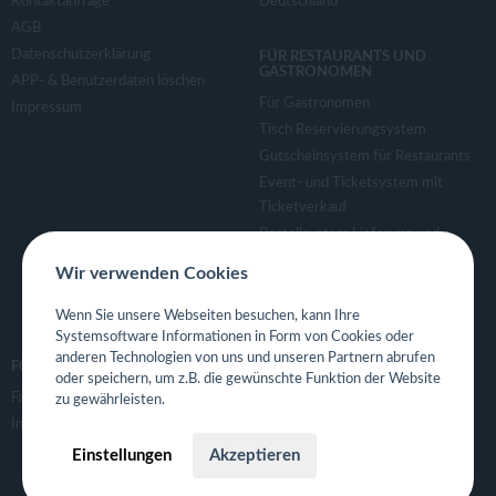
Kontaktanfrage
Deutschland
AGB
Datenschutzerklärung
FÜR RESTAURANTS UND
GASTRONOMEN
APP- & Benutzerdaten löschen
Für Gastronomen
Impressum
Tisch Reservierungsystem
Gutscheinsystem für Restaurants
Event- und Ticketsystem mit
Ticketverkauf
Bestellsystem Lieferung und
TakeAway
Wir verwenden Cookies
Webseiten für Restaurant
Eigene App für Restaurant
Wenn Sie unsere Webseiten besuchen, kann Ihre
Systemsoftware Informationen in Form von Cookies oder
anderen Technologien von uns und unseren Partnern abrufen
FOLGE UNS
oder speichern, um z.B. die gewünschte Funktion der Website
Facebook
zu gewährleisten.
Instagram
Einstellungen
Akzeptieren