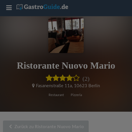
T
o
g
g
Ristorante Nuovo Mario
l
(2)
e
Fasanenstraße 11a
,
10623 Berlin
Restaurant
Pizzeria
n
a
Zurück zu Ristorante Nuovo Mario