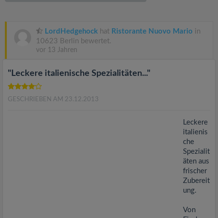
v
i
LordHedgehock
hat
Ristorante Nuovo Mario
in
10623 Berlin bewertet.
vor 13 Jahren
g
"Leckere italienische Spezialitäten..."
a
GESCHRIEBEN AM 23.12.2013
t
Leckere
i
italienis
che
Spezialit
o
äten aus
frischer
n
Zubereit
ung.
Von