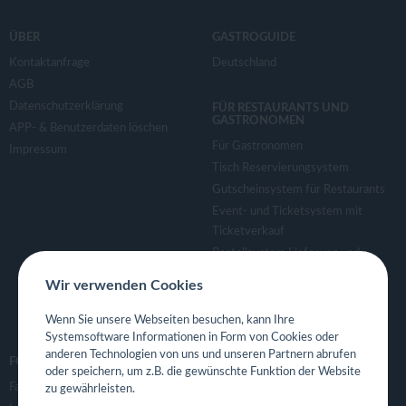
ÜBER
GASTROGUIDE
Kontaktanfrage
Deutschland
AGB
Datenschutzerklärung
FÜR RESTAURANTS UND
GASTRONOMEN
APP- & Benutzerdaten löschen
Für Gastronomen
Impressum
Tisch Reservierungsystem
Gutscheinsystem für Restaurants
Event- und Ticketsystem mit
Ticketverkauf
Bestellsystem Lieferung und
TakeAway
Wir verwenden Cookies
Webseiten für Restaurant
Eigene App für Restaurant
Wenn Sie unsere Webseiten besuchen, kann Ihre
Systemsoftware Informationen in Form von Cookies oder
anderen Technologien von uns und unseren Partnern abrufen
FOLGE UNS
oder speichern, um z.B. die gewünschte Funktion der Website
Facebook
zu gewährleisten.