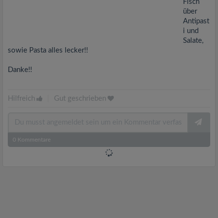
Fisch
über
Antipast
i und
Salate,
sowie Pasta alles lecker!!
Danke!!
Hilfreich
|
Gut geschrieben
0
Kommentare