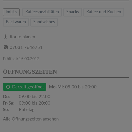
v
Imbiss
Kaffeespezialitäten
Snacks
Kaffee und Kuchen
i
Backwaren
Sandwiches
g
Route planen
a
07031 7646751
Eröffnet: 15.03.2012
t
ÖFFNUNGSZEITEN
i
Derzeit geöffnet
Mo-Mi:
09:00 bis 20:00
o
Do:
09:00 bis 22:00
Fr-Sa:
09:00 bis 20:00
n
So:
Ruhetag
Alle Öffnungszeiten ansehen