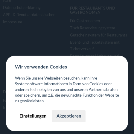
AGB
Datenschutzerklärung
FÜR RESTAURANTS UND
GASTRONOMEN
APP- & Benutzerdaten löschen
Für Gastronomen
Impressum
Tisch Reservierungsystem
Gutscheinsystem für Restaurants
Event- und Ticketsystem mit
Ticketverkauf
Bestellsystem Lieferung und
TakeAway
Wir verwenden Cookies
Webseiten für Restaurant
Eigene App für Restaurant
Wenn Sie unsere Webseiten besuchen, kann Ihre
Systemsoftware Informationen in Form von Cookies oder
anderen Technologien von uns und unseren Partnern abrufen
FOLGE UNS
oder speichern, um z.B. die gewünschte Funktion der Website
Facebook
zu gewährleisten.
Instagram
Einstellungen
Akzeptieren