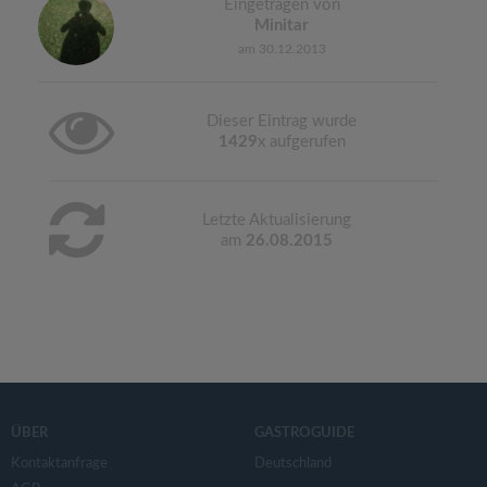
Eingetragen von
Minitar
am 30.12.2013
Dieser Eintrag wurde
1429
x aufgerufen
Letzte Aktualisierung
am
26.08.2015
ÜBER
GASTROGUIDE
Kontaktanfrage
Deutschland