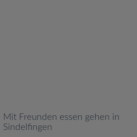
v
i
g
a
t
i
o
n
Mit Freunden essen gehen in
Sindelfingen