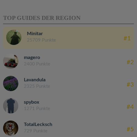
TOP GUIDES DER REGION
Minitar
#1
25709 Punkte
magero
#2
2400 Punkte
Lavandula
#3
2325 Punkte
spybox
#4
1271 Punkte
TotalLecksch
#5
729 Punkte