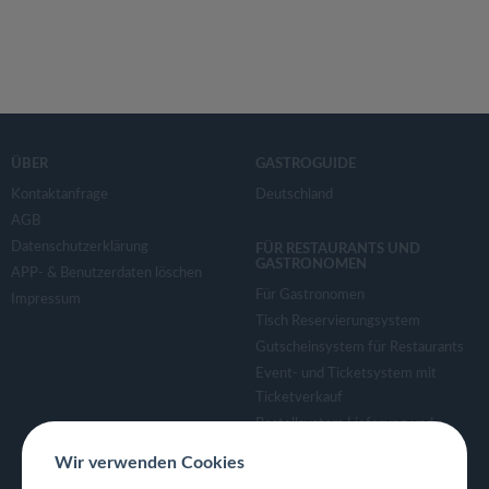
ÜBER
GASTROGUIDE
Kontaktanfrage
Deutschland
AGB
Datenschutzerklärung
FÜR RESTAURANTS UND
GASTRONOMEN
APP- & Benutzerdaten löschen
Für Gastronomen
Impressum
Tisch Reservierungsystem
Gutscheinsystem für Restaurants
Event- und Ticketsystem mit
Ticketverkauf
Bestellsystem Lieferung und
TakeAway
Wir verwenden Cookies
Webseiten für Restaurant