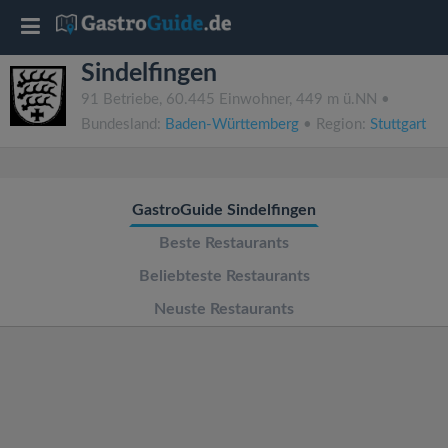
T
Sindelfingen
o
91 Betriebe, 60.445 Einwohner, 449 m ü.NN •
Bundesland:
Baden-Württemberg
• Region:
Stuttgart
g
g
GastroGuide Sindelfingen
l
Beste Restaurants
Beliebteste Restaurants
e
Neuste Restaurants
n
a