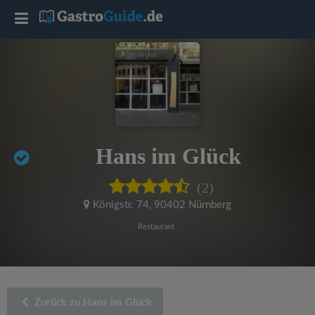
T
o
g
g
Hans im Glück
l
(2)
e
Königstr. 74
,
90402 Nürnberg
Restaurant
n
a
Zurück zu Hans im Glück