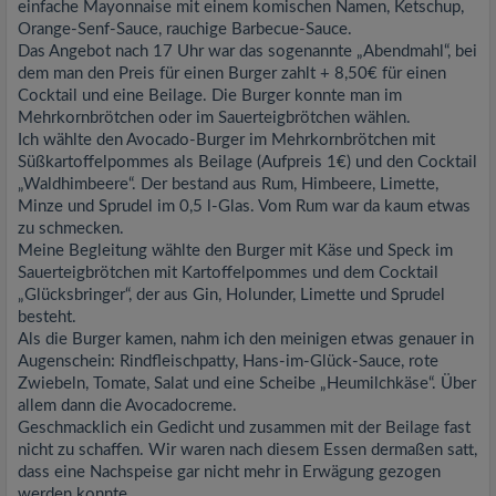
einfache Mayonnaise mit einem komischen Namen, Ketschup,
Orange-Senf-Sauce, rauchige Barbecue-Sauce.
Das Angebot nach 17 Uhr war das sogenannte „Abendmahl“, bei
dem man den Preis für einen Burger zahlt + 8,50€ für einen
Cocktail und eine Beilage. Die Burger konnte man im
Mehrkornbrötchen oder im Sauerteigbrötchen wählen.
Ich wählte den Avocado-Burger im Mehrkornbrötchen mit
Süßkartoffelpommes als Beilage (Aufpreis 1€) und den Cocktail
„Waldhimbeere“. Der bestand aus Rum, Himbeere, Limette,
Minze und Sprudel im 0,5 l-Glas. Vom Rum war da kaum etwas
zu schmecken.
Meine Begleitung wählte den Burger mit Käse und Speck im
Sauerteigbrötchen mit Kartoffelpommes und dem Cocktail
„Glücksbringer“, der aus Gin, Holunder, Limette und Sprudel
besteht.
Als die Burger kamen, nahm ich den meinigen etwas genauer in
Augenschein: Rindfleischpatty, Hans-im-Glück-Sauce, rote
Zwiebeln, Tomate, Salat und eine Scheibe „Heumilchkäse“. Über
allem dann die Avocadocreme.
Geschmacklich ein Gedicht und zusammen mit der Beilage fast
nicht zu schaffen. Wir waren nach diesem Essen dermaßen satt,
dass eine Nachspeise gar nicht mehr in Erwägung gezogen
werden konnte.