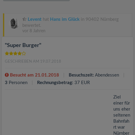
v
i
Levent
hat
Hans im Glück
in 90402 Nürnberg
bewertet.
vor 8 Jahren
g
"Super Burger"
a
GESCHRIEBEN AM 19.07.2018
t
Besucht am 21.01.2018
Besuchszeit:
Abendessen
i
3
Personen
Rechnungsbetrag:
37 EUR
o
Ziel
einer für
uns eher
n
seltenen
Bahnfah
rt war
Nürnber