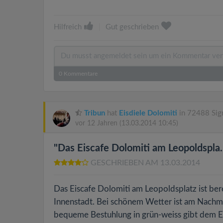
Hilfreich
|
Gut geschrieben
0
Kommentare
Tribun
hat
Eisdiele Dolomiti
in 72488 Sig
vor 12 Jahren
(13.03.2014 10:45)
"Das Eiscafe Dolomiti am Leopoldspla..
GESCHRIEBEN AM 13.03.2014
Das Eiscafe Dolomiti am Leopoldsplatz ist bere
Innenstadt. Bei schönem Wetter ist am Nachmi
bequeme Bestuhlung in grün-weiss gibt dem Ei