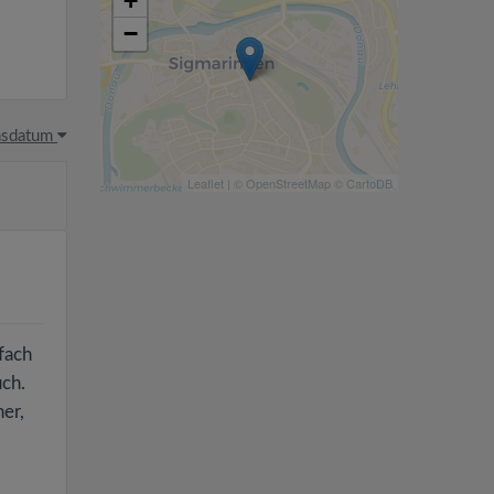
+
−
hsdatum
Leaflet
| ©
OpenStreetMap
©
CartoDB
nfach
uch.
er,