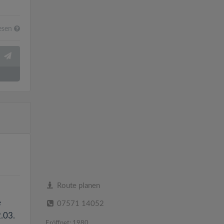
esen
Route planen
e
07571 14052
.03.
Eröffnet: 1980