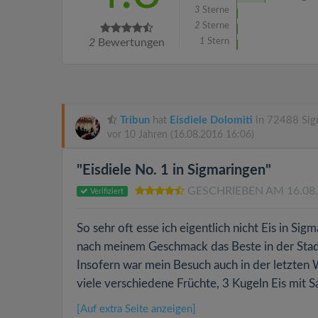
3
Sterne
2
Sterne
2
Bewertungen
1
Stern
Tribun
hat
Eisdiele Dolomiti
in 72488 Sig
vor 10 Jahren
(16.08.2016 16:06)
"Eisdiele No. 1 in Sigmaringen"
GESCHRIEBEN AM 16.08
Verifiziert
So sehr oft esse ich eigentlich nicht Eis in Sig
nach meinem Geschmack das Beste in der Stadt
Insofern war mein Besuch auch in der letzten
viele verschiedene Früchte, 3 Kugeln Eis mit S
[Auf extra Seite anzeigen]