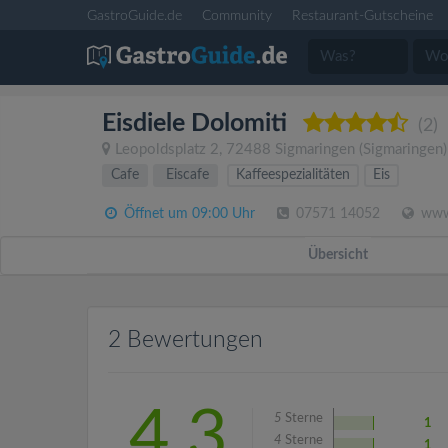
GastroGuide.de
Community
Restaurant-Gutscheine
Eisdiele Dolomiti
(2)
Leopoldsplatz 2
,
72488
Sigmaringen
(Sigmaringen
Cafe
Eiscafe
Kaffeespezialitäten
Eis
Öffnet um 09:00 Uhr
07571 14052
www.
Übersicht
2 Bewertungen
4.3
5
Sterne
1
4
Sterne
1