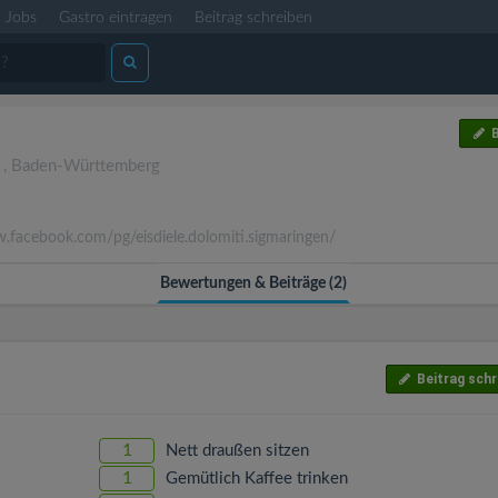
Jobs
Gastro eintragen
Beitrag schreiben
B
)
,
Baden-Württemberg
facebook.com/pg/eisdiele.dolomiti.sigmaringen/
Bewertungen & Beiträge (2)
Beitrag schr
1
Nett draußen sitzen
1
Gemütlich Kaffee trinken