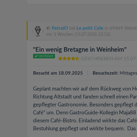
PetraIO
hat
Le petit Cafe
in 69469 Weinh
vor 3 Wochen
(15.07.2026 22:52)
"Ein wenig Bretagne in Weinheim"
Verifiziert
GESCHRIEBEN AM 15.07
Besucht am 18.09.2025
Besuchszeit:
Mittage
Geplant machten wir auf dem Rückweg von Hei
Richtung Altstadt und fanden schnell einen Park
gepflegter Gastronomie. Besonders gepflegt de
Café“ um. Denn GastroGuide-Kollegin Maja88 b
diesem Café-Bistro. Einladend wirkte das Café
Bestuhlung gepflegt und wirkte bequem. Das W