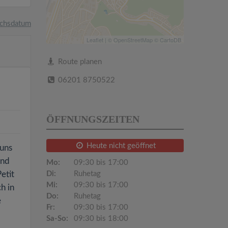
chsdatum
Leaflet
| ©
OpenStreetMap
©
CartoDB
Route planen
06201 8750522
ÖFFNUNGSZEITEN
Heute nicht geöffnet
 uns
und
Mo:
09:30 bis 17:00
etit
Di:
Ruhetag
Mi:
09:30 bis 17:00
h in
Do:
Ruhetag
e
Fr:
09:30 bis 17:00
Sa-So:
09:30 bis 18:00