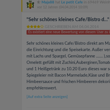
Maja88
hat
Le petit Cafe
in 69469 Weinh
vor 12 Jahren
(04.04.2014 10:09)
"Sehr schönes kleines Cafe/Bistro d..."
GESCHRIEBEN AM 04.04.2014
Es existiert eine neue Bewertung von diesem User zu 
Sehr schönes kleines Cafe/Bistro direkt am Mar
die Einrichtung und die Speisekarte. Außer ve
mit Lachs und Spargel, Gemüsepfanne ....... ),
Omelett gefüllt mit Zuchini,Auberginen,Tomat
und 1 Heißgetränk zu 10.20 Euro dieses war seh
Spiegeleier mit Bacon Marmelade,Käse und Br
Himbeersauce und frischen Himbeeren dekorier
empfehlenswert.
[Auf extra Seite anzeigen]