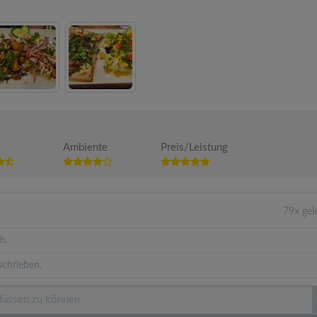
Ambiente
Preis/Leistung
79x ge
h.
schrieben.