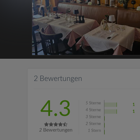
2 Bewertungen
4.3
5
Sterne
1
4
Sterne
1
3
Sterne
2
Sterne
2
Bewertungen
1
Stern