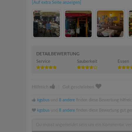
[Auf extra Seite anzeigen]
DETAILBEWERTUNG
Service
Sauberkeit
Essen
Hilfreich
|
Gut geschrieben
kgsbus
und
8 andere
finden diese Bewertung hilfreic
kgsbus
und
8 andere
finden diese Bewertung gut ge