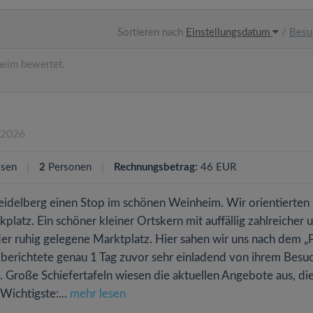
Sortieren nach
Einstellungsdatum
/
Besu
eim bewertet.
.2026
ssen
2
Personen
Rechnungsbetrag:
46 EUR
delberg einen Stop im schönen Weinheim. Wir orientierten
platz. Ein schöner kleiner Ortskern mit auffällig zahlreicher 
r ruhig gelegene Marktplatz. Hier sahen wir uns nach dem „P
erichtete genau 1 Tag zuvor sehr einladend von ihrem Besuc
. Große Schiefertafeln wiesen die aktuellen Angebote aus, di
ichtigste:...
mehr lesen