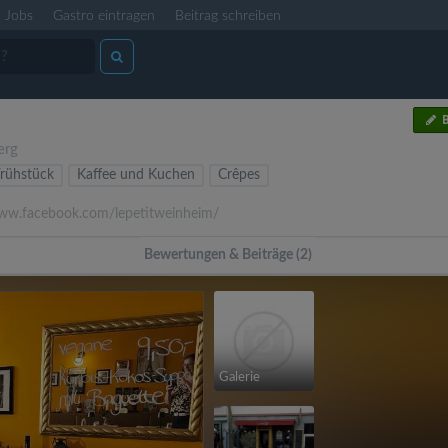
Jobs
Gastro eintragen
Beitrag schreiben
B
erg
rühstück
Kaffee und Kuchen
Crêpes
w.facebook.com/lepetitweinheim/
Bewertungen & Beiträge (2)
Galerie