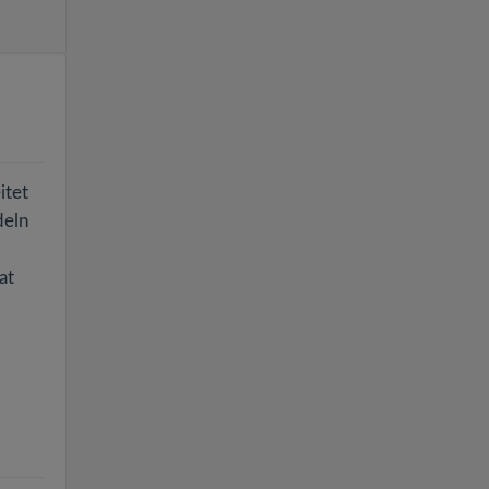
itet
deln
at