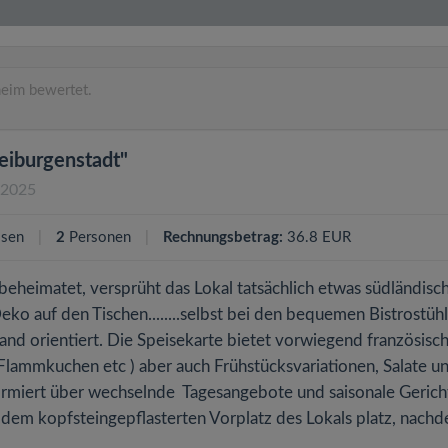
eim bewertet.
eiburgenstadt"
.2025
ssen
2
Personen
Rechnungsbetrag:
36.8 EUR
heimatet, versprüht das Lokal tatsächlich etwas südländisc
eko auf den Tischen........selbst bei den bequemen Bistrostüh
nd orientiert. Die Speisekarte bietet vorwiegend französisc
, Flammkuchen etc ) aber auch Frühstücksvariationen, Salate u
formiert über wechselnde Tagesangebote und saisonale Gericht
 dem kopfsteingepflasterten Vorplatz des Lokals platz, nach