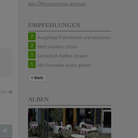
Alle Öffnungszeiten ansehen
EMPFEHLUNGEN
2
Ausgiebig frühstücken und brunchen
2
Nett draußen sitzen
1
Gemütlich Kaffee trinken
1
Mit Freunden essen gehen
Mehr
lesen
ALBEN