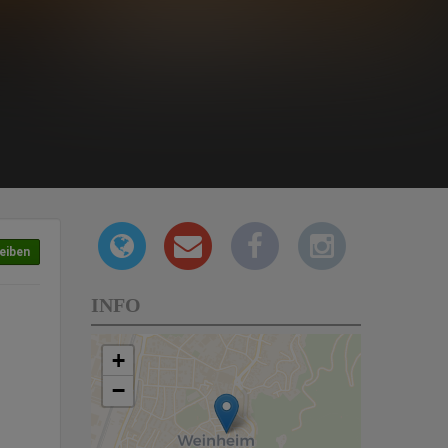
eiben
INFO
+
−