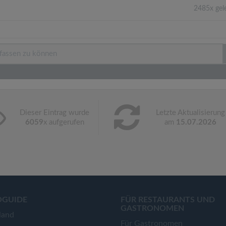
2485x gel
Dieser Eintrag wurde
Letzte Aktualisierung
6059
x aufgerufen
am
15.07.2026
OGUIDE
FÜR RESTAURANTS UND
GASTRONOMEN
land
Für Gastronomen