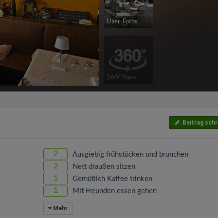
User-Fotos
360° Pano
Beitrag schr
2
Ausgiebig frühstücken und brunchen
2
Nett draußen sitzen
1
Gemütlich Kaffee trinken
1
Mit Freunden essen gehen
Mehr