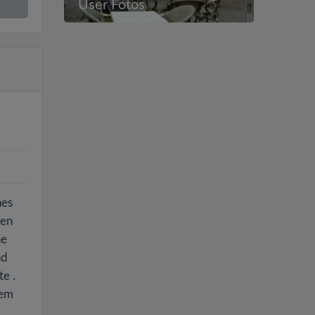
User Fotos
hes
len
he
nd
e .
dem