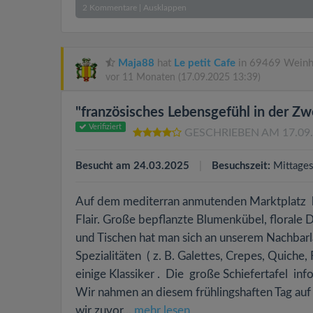
2
Kommentare
|
Ausklappen
Maja88
hat
Le petit Cafe
in 69469 Weinh
vor 11 Monaten
(17.09.2025 13:39)
"französisches Lebensgefühl in der Zw
Verifiziert
GESCHRIEBEN AM 17.09
Besucht am 24.03.2025
Besuchszeit:
Mittage
Auf dem mediterran anmutenden Marktplatz be
Flair. Große bepflanzte Blumenkübel, florale D
und Tischen hat man sich an unserem Nachbarla
Spezialitäten ( z. B. Galettes, Crepes, Quiche
einige Klassiker . Die große Schiefertafel in
Wir nahmen an diesem frühlingshaften Tag auf
wir zuvor...
mehr lesen