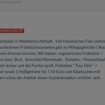
eim bewertet.
Le petit Cafe
ktplatz in Weinheims Altstadt . Viel französiches Flair verbre
rschiedenen Frühstücksvarianten,gibt es Mittagsgerichte ( Nu
sowie diversen Kuchen. Wir hatten: vegetarisches Frühstück =
en dazu ,Brot , Smoothie,Marmelade , Tomaten,- Mozarellasal
r lecker und die Portion groß. Frühstück " Tour Eifel " =
ot sowie 1 Heißgetränk für 7,50 Euro und Käsekuchen mit
t schon der Anblick dieser Kuchenkreation verführt -sehr