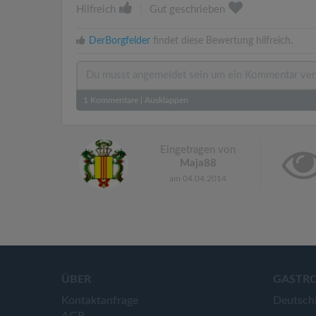
Hilfreich
|
Gut geschrieben
DerBorgfelder
findet diese Bewertung hilfreich.
1
Kommentare
|
Ausklappen
Eingetragen von
Maja88
am 04.04.2014
ÜBER
GASTR
Kontaktanfrage
Deutsch