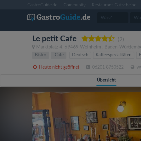
GastroGuide.de
Community
Restaurant-Gutscheine
Le petit Cafe
(2)
Marktplatz 4
,
69469
Weinheim
,
Baden-Württemb
Bistro
Cafe
Deutsch
Kaffeespezialitäten
F
Heute nicht geöffnet
06201 8750522
ww
Übersicht