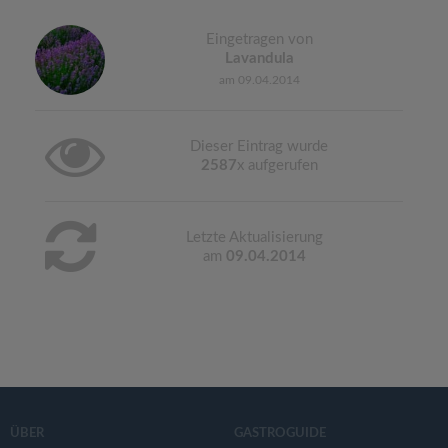
Eingetragen von
Lavandula
am 09.04.2014
Dieser Eintrag wurde
2587
x aufgerufen
Letzte Aktualisierung
am
09.04.2014
ÜBER
GASTROGUIDE