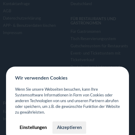
Kontaktanfrage
Deutschland
AGB
Datenschutzerklärung
FÜR RESTAURANTS UND
GASTRONOMEN
APP- & Benutzerdaten löschen
Für Gastronomen
Impressum
Tisch Reservierungsystem
Gutscheinsystem für Restaurants
Event- und Ticketsystem mit
Ticketverkauf
Bestellsystem Lieferung und
TakeAway
Wir verwenden Cookies
Webseiten für Restaurant
Eigene App für Restaurant
Wenn Sie unsere Webseiten besuchen, kann Ihre
Systemsoftware Informationen in Form von Cookies oder
anderen Technologien von uns und unseren Partnern abrufen
FOLGE UNS
oder speichern, um z.B. die gewünschte Funktion der Website
Facebook
zu gewährleisten.
Instagram
Einstellungen
Akzeptieren