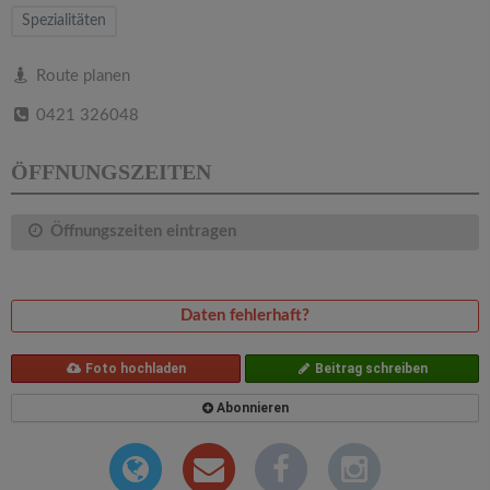
v
Spezialitäten
i
Route planen
0421 326048
g
ÖFFNUNGSZEITEN
a
Öffnungszeiten eintragen
t
i
Daten fehlerhaft?
o
Foto hochladen
Beitrag schreiben
n
Abonnieren