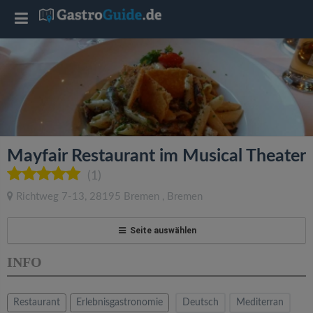
T
o
g
g
Mayfair Restaurant im Musical Theater
l
(1)
Richtweg 7-13
,
28195
Bremen
,
Bremen
e
Seite auswählen
n
INFO
a
Restaurant
Erlebnisgastronomie
Deutsch
Mediterran