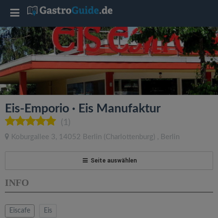
T
o
g
g
Eis-Emporio · Eis Manufaktur
l
(1)
Koburgallee 3
,
14052
Berlin
(Charlottenburg)
,
Berlin
e
Seite auswählen
n
INFO
a
Eiscafe
Eis