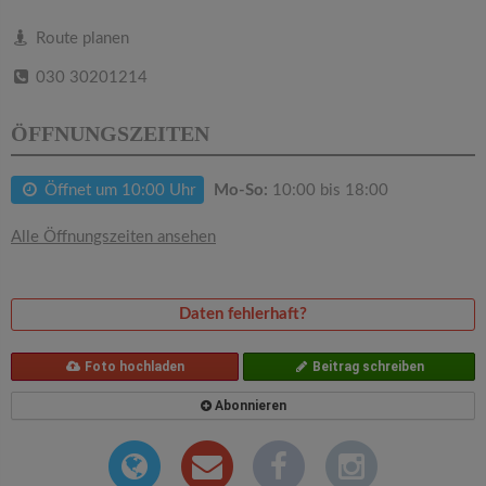
v
Route planen
i
030 30201214
g
ÖFFNUNGSZEITEN
a
Öffnet um 10:00 Uhr
Mo-So:
10:00 bis 18:00
t
Alle Öffnungszeiten ansehen
i
Daten fehlerhaft?
o
Foto hochladen
Beitrag schreiben
n
Abonnieren