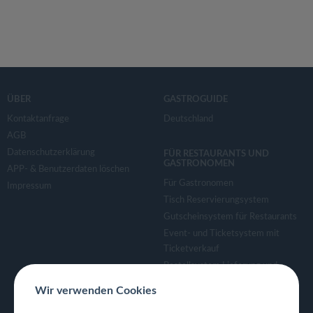
ÜBER
GASTROGUIDE
Kontaktanfrage
Deutschland
AGB
Datenschutzerklärung
FÜR RESTAURANTS UND
GASTRONOMEN
APP- & Benutzerdaten löschen
Für Gastronomen
Impressum
Tisch Reservierungsystem
Gutscheinsystem für Restaurants
Event- und Ticketsystem mit
Ticketverkauf
Bestellsystem Lieferung und
TakeAway
Wir verwenden Cookies
Webseiten für Restaurant