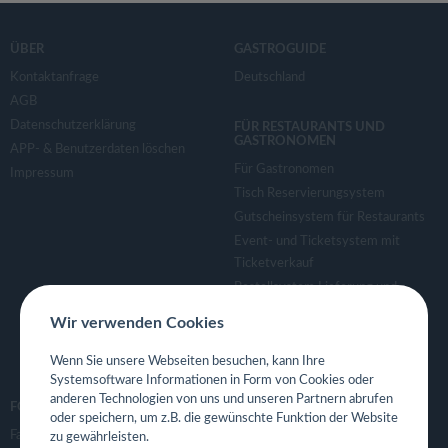
ÜBER
GASTROGUIDE
Kontaktanfrage
Deutschland
AGB
Datenschutzerklärung
FÜR RESTAURANTS UND
GASTRONOMEN
APP- & Benutzerdaten löschen
Für Gastronomen
Impressum
Tisch Reservierungsystem
Gutscheinsystem für Restaurants
Event- und Ticketsystem mit
Ticketverkauf
Bestellsystem Lieferung und
TakeAway
Wir verwenden Cookies
Webseiten für Restaurant
Eigene App für Restaurant
Wenn Sie unsere Webseiten besuchen, kann Ihre
Systemsoftware Informationen in Form von Cookies oder
anderen Technologien von uns und unseren Partnern abrufen
FOLGE UNS
oder speichern, um z.B. die gewünschte Funktion der Website
Facebook
zu gewährleisten.