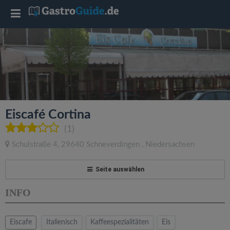
T
o
g
g
Eiscafé Cortina
l
(1)
Schulstraße 4
,
29640
Schneverdingen
,
Niedersachsen
e
Seite auswählen
n
INFO
a
Eiscafe
Italienisch
Kaffeespezialitäten
Eis