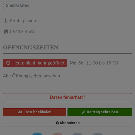
v
Spezialitäten
i
Route planen
05193 4560
g
ÖFFNUNGSZEITEN
a
Heute nicht mehr geöffnet
Mo-So:
11:00 bis 19:00
t
Alle Öffnungszeiten ansehen
i
o
Daten fehlerhaft?
n
Foto hochladen
Beitrag schreiben
Abonnieren