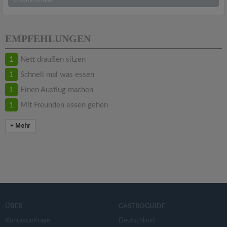
EMPFEHLUNGEN
1
Nett draußen sitzen
1
Schnell mal was essen
1
Einen Ausflug machen
1
Mit Freunden essen gehen
Mehr
ÜBER
GASTROGUIDE
Kontaktanfrage
Deutschland