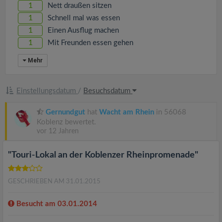
v
1
Nett draußen sitzen
1
Schnell mal was essen
i
1
Einen Ausflug machen
1
Mit Freunden essen gehen
g
Mehr
a
Einstellungsdatum
/
Besuchsdatum
t
Gernundgut
hat
Wacht am Rhein
in 56068
Koblenz bewertet.
i
vor 12 Jahren
"Touri-Lokal an der Koblenzer Rheinpromenade"
o
GESCHRIEBEN AM 31.01.2015
n
Besucht am 03.01.2014