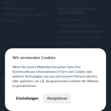
AGB
Datenschutzerklärung
FÜR RESTAURANTS UND
GASTRONOMEN
APP- & Benutzerdaten löschen
Für Gastronomen
Impressum
Tisch Reservierungsystem
Gutscheinsystem für Restaurants
Event- und Ticketsystem mit
Ticketverkauf
Bestellsystem Lieferung und
TakeAway
Wir verwenden Cookies
Webseiten für Restaurant
Eigene App für Restaurant
Wenn Sie unsere Webseiten besuchen, kann Ihre
Systemsoftware Informationen in Form von Cookies oder
anderen Technologien von uns und unseren Partnern abrufen
FOLGE UNS
oder speichern, um z.B. die gewünschte Funktion der Website
Facebook
zu gewährleisten.
Instagram
Einstellungen
Akzeptieren