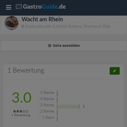
T
Wacht am Rhein
o
Rheinzollstraße 8,56068 Koblenz, Rheinland-Pfalz
g
Seite auswählen
g
l
1 Bewertung
e
5
Sterne
3.0
n
4
Sterne
3
Sterne
1
2
Sterne
a
1
Bewertung
1
Stern