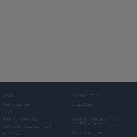
ÜBER
GASTROGUIDE
Kontaktanfrage
Deutschland
AGB
Datenschutzerklärung
FÜR RESTAURANTS UND
GASTRONOMEN
APP- & Benutzerdaten löschen
Für Gastronomen
Impressum