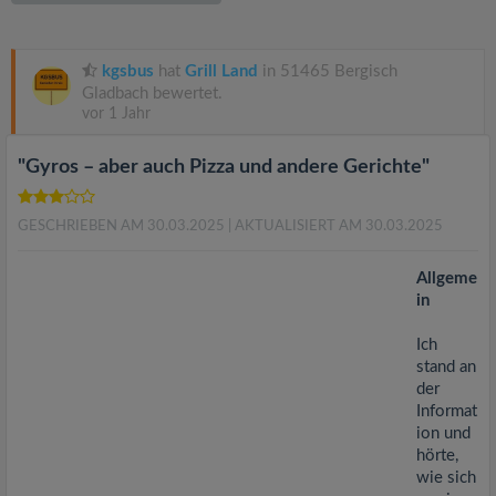
v
i
kgsbus
hat
Grill Land
in 51465 Bergisch
Gladbach bewertet.
vor 1 Jahr
g
"Gyros – aber auch Pizza und andere Gerichte"
a
GESCHRIEBEN AM 30.03.2025
| AKTUALISIERT AM 30.03.2025
t
Allgeme
i
in
Ich
o
stand an
der
n
Informat
ion und
hörte,
wie sich