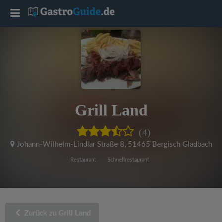
T
o
g
g
Grill Land
l
(4)
e
Johann-Wilhelm-Lindlar Straße 8
,
51465 Bergisch Gladbach
Restaurant
Schnellrestaurant
n
a
Zurück zu Grill Land