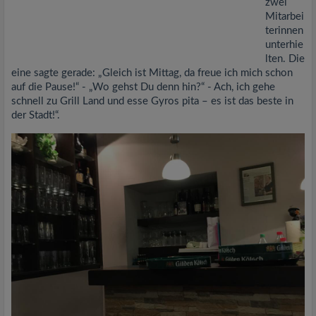
zwei
Mitarbei
terinnen
unterhie
lten. Die
eine sagte gerade: „Gleich ist Mittag, da freue ich mich schon
auf die Pause!“ - „Wo gehst Du denn hin?“ - Ach, ich gehe
schnell zu Grill Land und esse Gyros pita – es ist das beste in
der Stadt!“.