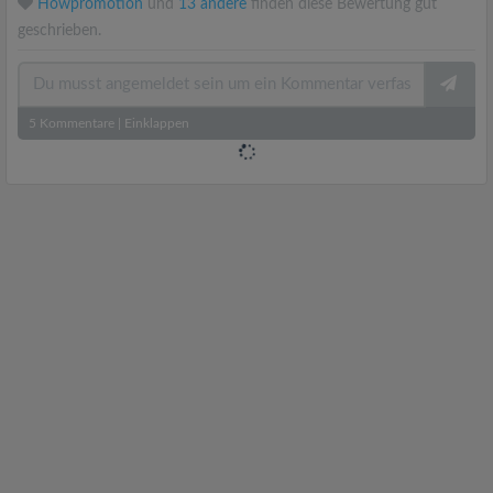
Howpromotion
und
13 andere
finden diese Bewertung gut
geschrieben.
5
Kommentare
|
Einklappen