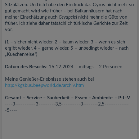
Sitzplätzen. Und ich habe den Eindruck das Gyros nicht mehr so
gut gemacht wird wie früher – bei Balkanhäusern hat nach
meiner Einschätzung auch
Cevapcici
nicht mehr die Güte von
früher. Ich ziehe daher tatsächlich türkische Gerichte zur Zeit
vor.
(1 – sicher nicht wieder, 2 – kaum wieder, 3 – wenn es sich
ergibt wieder, 4 – gerne wieder, 5 – unbedingt wieder – nach
„Kuechenreise“)
Datum des Besuchs:
16.12.2024 – mittags – 2 Personen
Meine Genießer-Erlebnisse stehen auch bei
http://kgsbus.beepworld.de/archiv.htm
Gesamt – Service – Sauberkeit – Essen – Ambiente - P-L-V
----3-----------3---------3,5----------3--------2,5-------------
-5----