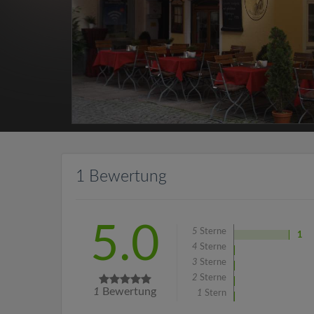
1 Bewertung
5.0
5
Sterne
1
4
Sterne
3
Sterne
2
Sterne
1
Bewertung
1
Stern