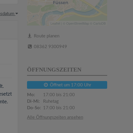
hsdatum
Leaflet
| ©
OpenStreetMap
©
CartoDB
Route planen
08362 9300949
ÖFFNUNGSZEITEN
Öffnet um 17:00 Uhr
t.
esetzt
Mo:
17:00 bis 21:00
nte.
Di-Mi:
Ruhetag
Do-So:
17:00 bis 21:00
Alle Öffnungszeiten ansehen