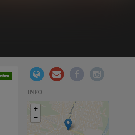
eiben
INFO
+
−