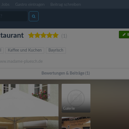
Jobs
Gastro eintragen
Beitrag schreiben
taurant
B
(1)
l
Kaffee und Kuchen
Bayrisch
ww.madame-pluesch.de
Bewertungen & Beiträge (1)
Galerie