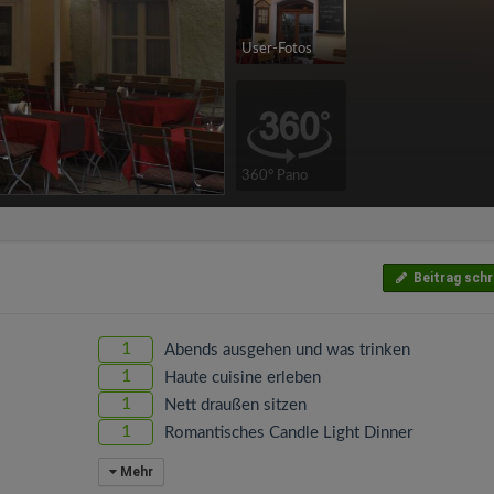
User-Fotos
360° Pano
Beitrag schr
1
Abends ausgehen und was trinken
1
Haute cuisine erleben
1
Nett draußen sitzen
1
Romantisches Candle Light Dinner
Mehr