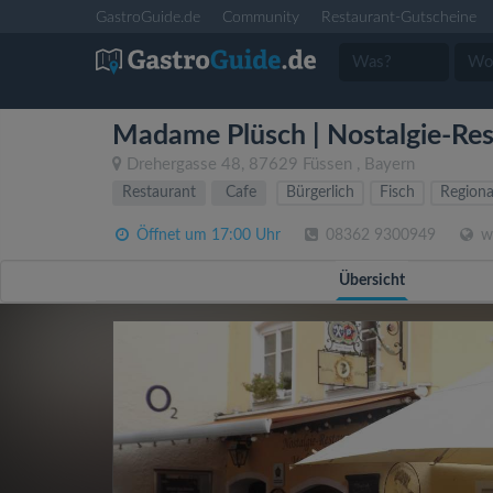
GastroGuide.de
Community
Restaurant-Gutscheine
Madame Plüsch | Nostalgie-Res
Drehergasse 48
,
87629
Füssen
,
Bayern
Restaurant
Cafe
Bürgerlich
Fisch
Regiona
Öffnet um 17:00 Uhr
08362 9300949
w
Übersicht