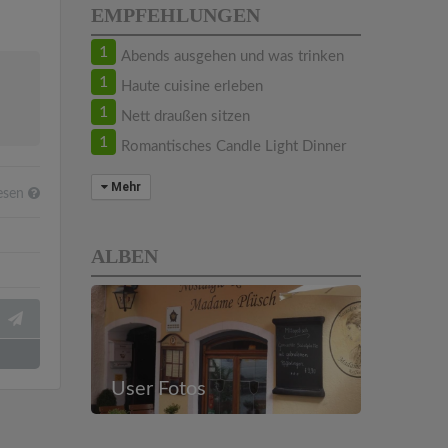
EMPFEHLUNGEN
1
Abends ausgehen und was trinken
1
Haute cuisine erleben
1
Nett draußen sitzen
1
Romantisches Candle Light Dinner
Mehr
esen
ALBEN
User Fotos