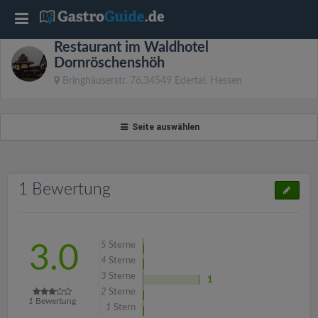
T
Restaurant im Waldhotel
o
Dornröschenshöh
Bringhäuserstr. 76,34549 Edertal, Hessen
g
Seite auswählen
g
l
1 Bewertung
e
n
5
Sterne
3.0
4
Sterne
3
Sterne
a
1
2
Sterne
1
Bewertung
1
Stern