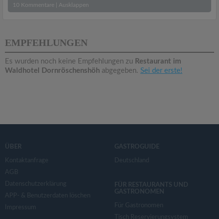
10
Kommentare
|
Ausklappen
EMPFEHLUNGEN
Es wurden noch keine Empfehlungen zu
Restaurant im
Waldhotel Dornröschenshöh
abgegeben.
Sei der erste!
ÜBER
GASTROGUIDE
Kontaktanfrage
Deutschland
AGB
Datenschutzerklärung
FÜR RESTAURANTS UND
GASTRONOMEN
APP- & Benutzerdaten löschen
Für Gastronomen
Impressum
Tisch Reservierungsystem