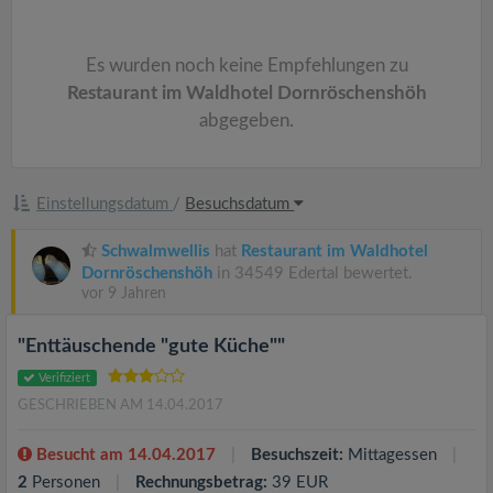
v
i
Es wurden noch keine Empfehlungen zu
Restaurant im Waldhotel Dornröschenshöh
g
abgegeben.
a
Einstellungsdatum
/
Besuchsdatum
t
Schwalmwellis
hat
Restaurant im Waldhotel
Dornröschenshöh
in 34549 Edertal bewertet.
i
vor 9 Jahren
"Enttäuschende "gute Küche""
o
Verifiziert
GESCHRIEBEN AM 14.04.2017
n
Besucht am 14.04.2017
Besuchszeit:
Mittagessen
2
Personen
Rechnungsbetrag:
39 EUR