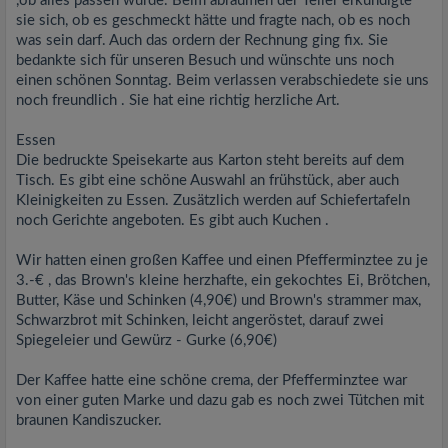
,ob alles passen würde. Beim abräumen der Teller erkundigte
sie sich, ob es geschmeckt hätte und fragte nach, ob es noch
was sein darf. Auch das ordern der Rechnung ging fix. Sie
bedankte sich für unseren Besuch und wünschte uns noch
einen schönen Sonntag. Beim verlassen verabschiedete sie uns
noch freundlich . Sie hat eine richtig herzliche Art.
Essen
Die bedruckte Speisekarte aus Karton steht bereits auf dem
Tisch. Es gibt eine schöne Auswahl an frühstück, aber auch
Kleinigkeiten zu Essen. Zusätzlich werden auf Schiefertafeln
noch Gerichte angeboten. Es gibt auch Kuchen .
Wir hatten einen großen Kaffee und einen Pfefferminztee zu je
3.-€ , das Brown's kleine herzhafte, ein gekochtes Ei, Brötchen,
Butter, Käse und Schinken (4,90€) und Brown's strammer max,
Schwarzbrot mit Schinken, leicht angeröstet, darauf zwei
Spiegeleier und Gewürz - Gurke (6,90€)
Der Kaffee hatte eine schöne crema, der Pfefferminztee war
von einer guten Marke und dazu gab es noch zwei Tütchen mit
braunen Kandiszucker.