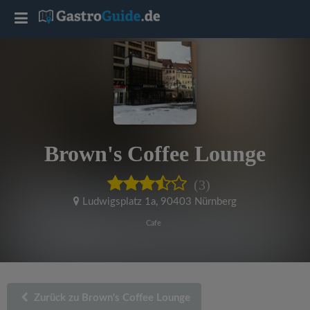
T
o
g
g
Brown's Coffee Lounge
l
(3)
e
Ludwigsplatz 1a
,
90403 Nürnberg
Cafe
n
a
Zurück zu Brown's Coffee Lounge