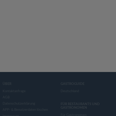
ÜBER
GASTROGUIDE
Kontaktanfrage
Deutschland
AGB
Datenschutzerklärung
FÜR RESTAURANTS UND
GASTRONOMEN
APP- & Benutzerdaten löschen
Für Gastronomen