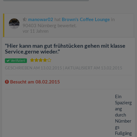
v
i
manowar02
hat
Brown's Coffee Lounge
in
90403 Nürnberg bewertet.
vor 11 Jahren
g
"Hier kann man gut frühstücken gehen mit klasse
a
Service,gerne wieder."
Verifiziert
t
GESCHRIEBEN AM 13.02.2015
| AKTUALISIERT AM 13.02.2015
i
Besucht am 08.02.2015
Ein
o
Spazierg
ang
n
durch
Nürnber
gs
Fußgäng