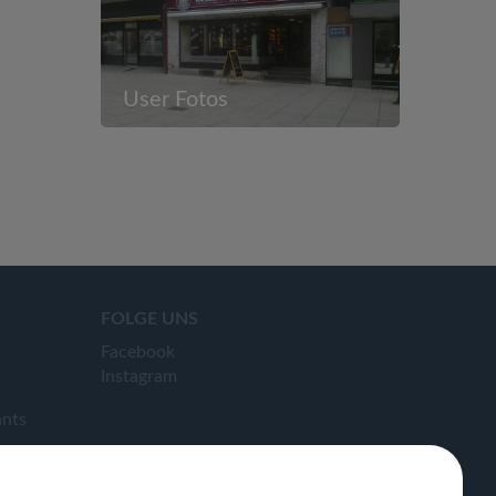
User Fotos
FOLGE UNS
Facebook
Instagram
ants