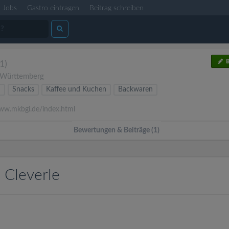
Jobs
Gastro eintragen
Beitrag schreiben
B
(1)
Württemberg
n
Snacks
Kaffee und Kuchen
Backwaren
w.mkbgi.de/index.html
Bewertungen & Beiträge (1)
 Cleverle