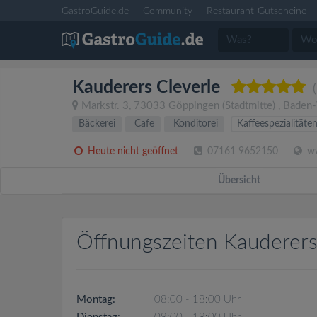
GastroGuide.de
Community
Restaurant-Gutscheine
Kauderers Cleverle
Markstr. 3
,
73033
Göppingen
(Stadtmitte)
,
Baden-
Bäckerei
Cafe
Konditorei
Kaffeespezialitäte
Heute nicht geöffnet
07161 9652150
ww
Übersicht
Öffnungszeiten Kauderers
Montag:
08:00 - 18:00 Uhr