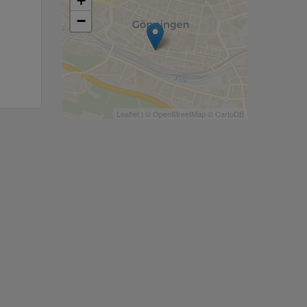
+
−
Leaflet
| ©
OpenStreetMap
©
CartoDB