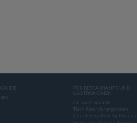
OGUIDE
FÜR RESTAURANTS UND
GASTRONOMEN
land
Für Gastronomen
Tisch Reservierungsystem
Gutscheinsystem für Restaur
Event- und Ticketsystem mit
Ticketverkauf
Bestellsystem Lieferung und