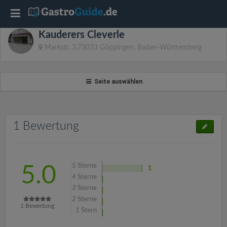
T
Kauderers Cleverle
o
Markstr. 3,73033 Göppingen, Baden-Württemberg
g
Seite auswählen
g
l
1 Bewertung
e
5
Sterne
5.0
1
n
4
Sterne
3
Sterne
2
Sterne
a
1
Bewertung
1
Stern