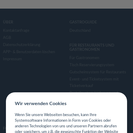
ÜBER
GASTROGUIDE
Kontaktanfrage
Deutschland
AGB
Datenschutzerklärung
FÜR RESTAURANTS UND
GASTRONOMEN
APP- & Benutzerdaten löschen
Für Gastronomen
Impressum
Tisch Reservierungsystem
Gutscheinsystem für Restaurants
Event- und Ticketsystem mit
Ticketverkauf
Bestellsystem Lieferung und
TakeAway
Wir verwenden Cookies
Webseiten für Restaurant
Eigene App für Restaurant
Wenn Sie unsere Webseiten besuchen, kann Ihre
Systemsoftware Informationen in Form von Cookies oder
anderen Technologien von uns und unseren Partnern abrufen
FOLGE UNS
oder speichern, um z.B. die gewünschte Funktion der Website