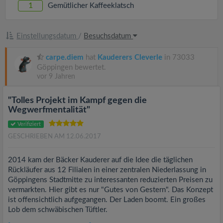
v
1
Gemütlicher Kaffeeklatsch
i
Einstellungsdatum
/
Besuchsdatum
g
carpe.diem
hat
Kauderers Cleverle
in 73033
Göppingen bewertet.
vor 9 Jahren
a
"Tolles Projekt im Kampf gegen die
t
Wegwerfmentalität"
Verifiziert
i
GESCHRIEBEN AM 12.06.2017
o
2014 kam der Bäcker Kauderer auf die Idee die täglichen
Rückläufer aus 12 Filialen in einer zentralen Niederlassung in
Göppingens Stadtmitte zu interessanten reduzierten Preisen zu
n
vermarkten. Hier gibt es nur "Gutes von Gestern". Das Konzept
ist offensichtlich aufgegangen. Der Laden boomt. Ein großes
Lob dem schwäbischen Tüftler.