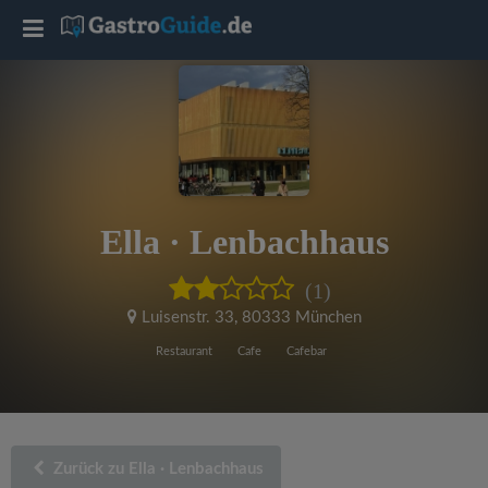
T
o
g
g
Ella · Lenbachhaus
l
(1)
e
Luisenstr. 33
,
80333 München
Restaurant
Cafe
Cafebar
n
a
Zurück zu Ella · Lenbachhaus