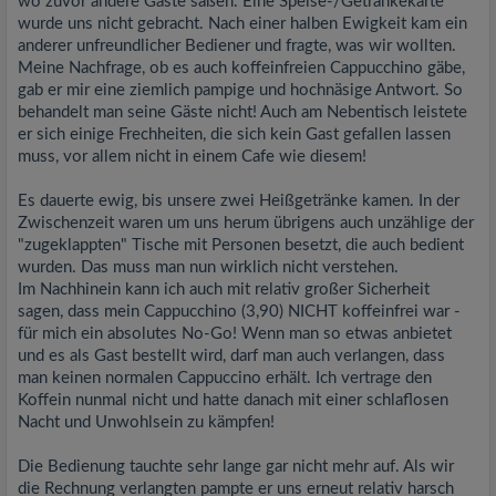
wo zuvor andere Gäste saßen. Eine Speise-/Getränkekarte
wurde uns nicht gebracht. Nach einer halben Ewigkeit kam ein
anderer unfreundlicher Bediener und fragte, was wir wollten.
Meine Nachfrage, ob es auch koffeinfreien Cappucchino gäbe,
gab er mir eine ziemlich pampige und hochnäsige Antwort. So
behandelt man seine Gäste nicht! Auch am Nebentisch leistete
er sich einige Frechheiten, die sich kein Gast gefallen lassen
muss, vor allem nicht in einem Cafe wie diesem!
Es dauerte ewig, bis unsere zwei Heißgetränke kamen. In der
Zwischenzeit waren um uns herum übrigens auch unzählige der
"zugeklappten" Tische mit Personen besetzt, die auch bedient
wurden. Das muss man nun wirklich nicht verstehen.
Im Nachhinein kann ich auch mit relativ großer Sicherheit
sagen, dass mein Cappucchino (3,90) NICHT koffeinfrei war -
für mich ein absolutes No-Go! Wenn man so etwas anbietet
und es als Gast bestellt wird, darf man auch verlangen, dass
man keinen normalen Cappuccino erhält. Ich vertrage den
Koffein nunmal nicht und hatte danach mit einer schlaflosen
Nacht und Unwohlsein zu kämpfen!
Die Bedienung tauchte sehr lange gar nicht mehr auf. Als wir
die Rechnung verlangten pampte er uns erneut relativ harsch