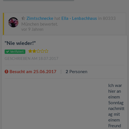
v
i
Zimtschnecke
hat
Ella · Lenbachhaus
in 80333
München bewertet.
vor 9 Jahren
g
"Nie wieder!"
a
Verifiziert
GESCHRIEBEN AM 18.07.2017
t
Besucht am 25.06.2017
2
Personen
i
Ich war
hier an
o
einem
Sonntag
n
nachmitt
ag mit
einem
Freund