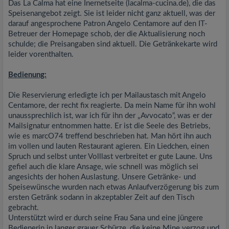
Das La Calma hat eine Inernetseite (lacalma-cucina.de), die das
Speisenangebot zeigt. Sie ist leider nicht ganz aktuell, was der
darauf angesprochene Patron Angelo Centamore auf den IT-
Betreuer der Homepage schob, der die Aktualisierung noch
schulde; die Preisangaben sind aktuell. Die Getränkekarte wird
leider vorenthalten.
Bedienung:
Die Reservierung erledigte ich per Mailaustasch mit Angelo
Centamore, der recht fix reagierte. Da mein Name für ihn wohl
unaussprechlich ist, war ich für ihn der „Avvocato“, was er der
Mailsignatur entnommen hatte. Er ist die Seele des Betriebs,
wie es marcO74 treffend beschrieben hat. Man hört ihn auch
im vollen und lauten Restaurant agieren. Ein Liedchen, einen
Spruch und selbst unter Volllast verbreitet er gute Laune. Uns
gefiel auch die klare Ansage, wie schnell was möglich sei
angesichts der hohen Auslastung. Unsere Getränke- und
Speisewünsche wurden nach etwas Anlaufverzögerung bis zum
ersten Getränk sodann in akzeptabler Zeit auf den Tisch
gebracht.
Unterstützt wird er durch seine Frau Sana und eine jüngere
Bedienerin in langer grauer Schürze, die keine Mine verzog und