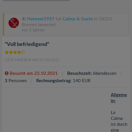
v
i
Hanseat1957
hat
Calma & Gusto
in 28205
Bremen bewertet.
vor 5 Jahren
g
"Voll befriedigend"
a
GESCHRIEBEN AM 24.10.2021
t
Besucht am 23.10.2021
Besuchszeit:
Abendessen
i
3
Personen
Rechnungsbetrag:
140 EUR
o
Allgeme
in:
n
La
Calma
ist durch
eine