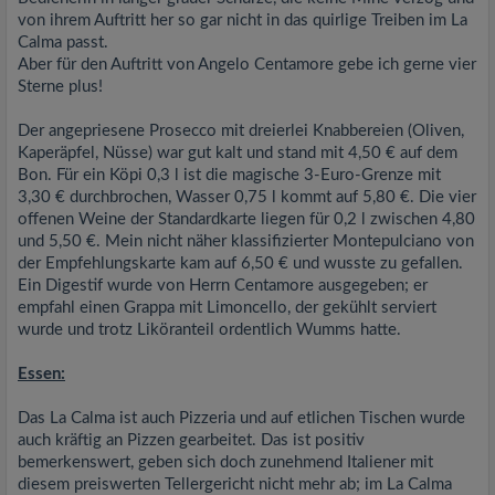
von ihrem Auftritt her so gar nicht in das quirlige Treiben im La
Calma passt.
Aber für den Auftritt von Angelo Centamore gebe ich gerne vier
Sterne plus!
Der angepriesene Prosecco mit dreierlei Knabbereien (Oliven,
Kaperäpfel, Nüsse) war gut kalt und stand mit 4,50 € auf dem
Bon. Für ein Köpi 0,3 l ist die magische 3-Euro-Grenze mit
3,30 € durchbrochen, Wasser 0,75 l kommt auf 5,80 €. Die vier
offenen Weine der Standardkarte liegen für 0,2 l zwischen 4,80
und 5,50 €. Mein nicht näher klassifizierter Montepulciano von
der Empfehlungskarte kam auf 6,50 € und wusste zu gefallen.
Ein Digestif wurde von Herrn Centamore ausgegeben; er
empfahl einen Grappa mit Limoncello, der gekühlt serviert
wurde und trotz Liköranteil ordentlich Wumms hatte.
Essen:
Das La Calma ist auch Pizzeria und auf etlichen Tischen wurde
auch kräftig an Pizzen gearbeitet. Das ist positiv
bemerkenswert, geben sich doch zunehmend Italiener mit
diesem preiswerten Tellergericht nicht mehr ab; im La Calma