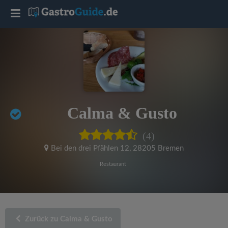
T
o
g
g
Calma & Gusto
l
(4)
e
Bei den drei Pfählen 12
,
28205 Bremen
Restaurant
n
a
Zurück zu Calma & Gusto