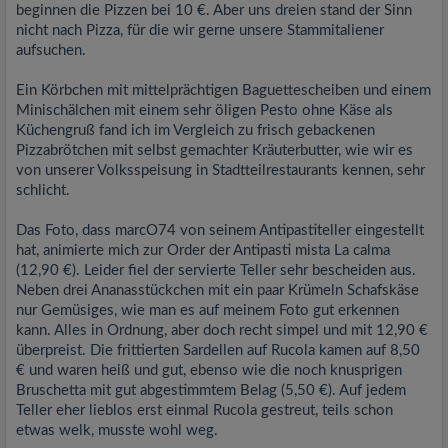
beginnen die Pizzen bei 10 €. Aber uns dreien stand der Sinn
nicht nach Pizza, für die wir gerne unsere Stammitaliener
aufsuchen.
Ein Körbchen mit mittelprächtigen Baguettescheiben und einem
Minischälchen mit einem sehr öligen Pesto ohne Käse als
Küchengruß fand ich im Vergleich zu frisch gebackenen
Pizzabrötchen mit selbst gemachter Kräuterbutter, wie wir es
von unserer Volksspeisung in Stadtteilrestaurants kennen, sehr
schlicht.
Das Foto, dass marcO74 von seinem Antipastiteller eingestellt
hat, animierte mich zur Order der Antipasti mista La calma
(12,90 €). Leider fiel der servierte Teller sehr bescheiden aus.
Neben drei Ananasstückchen mit ein paar Krümeln Schafskäse
nur Gemüsiges, wie man es auf meinem Foto gut erkennen
kann. Alles in Ordnung, aber doch recht simpel und mit 12,90 €
überpreist. Die frittierten Sardellen auf Rucola kamen auf 8,50
€ und waren heiß und gut, ebenso wie die noch knusprigen
Bruschetta mit gut abgestimmtem Belag (5,50 €). Auf jedem
Teller eher lieblos erst einmal Rucola gestreut, teils schon
etwas welk, musste wohl weg.