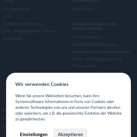
ÜBER
GASTROGUIDE
Kontaktanfrage
Deutschland
AGB
Datenschutzerklärung
FÜR RESTAURANTS UND
GASTRONOMEN
APP- & Benutzerdaten löschen
Für Gastronomen
Impressum
Tisch Reservierungsystem
Gutscheinsystem für Restaurants
Event- und Ticketsystem mit
Ticketverkauf
Bestellsystem Lieferung und
TakeAway
Wir verwenden Cookies
Webseiten für Restaurant
Eigene App für Restaurant
Wenn Sie unsere Webseiten besuchen, kann Ihre
Systemsoftware Informationen in Form von Cookies oder
anderen Technologien von uns und unseren Partnern abrufen
FOLGE UNS
oder speichern, um z.B. die gewünschte Funktion der Website
Facebook
zu gewährleisten.
Instagram
Einstellungen
Akzeptieren