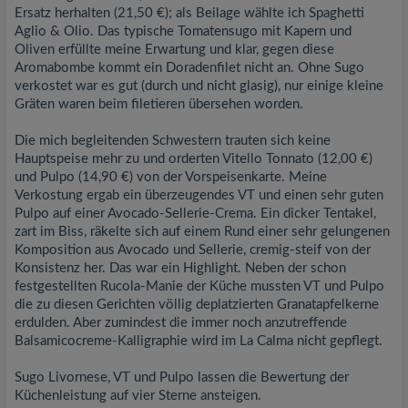
Ersatz herhalten (21,50 €); als Beilage wählte ich Spaghetti
Aglio & Olio. Das typische Tomatensugo mit Kapern und
Oliven erfüllte meine Erwartung und klar, gegen diese
Aromabombe kommt ein Doradenfilet nicht an. Ohne Sugo
verkostet war es gut (durch und nicht glasig), nur einige kleine
Gräten waren beim filetieren übersehen worden.
Die mich begleitenden Schwestern trauten sich keine
Hauptspeise mehr zu und orderten Vitello Tonnato (12,00 €)
und Pulpo (14,90 €) von der Vorspeisenkarte. Meine
Verkostung ergab ein überzeugendes VT und einen sehr guten
Pulpo auf einer Avocado-Sellerie-Crema. Ein dicker Tentakel,
zart im Biss, räkelte sich auf einem Rund einer sehr gelungenen
Komposition aus Avocado und Sellerie, cremig-steif von der
Konsistenz her. Das war ein Highlight. Neben der schon
festgestellten Rucola-Manie der Küche mussten VT und Pulpo
die zu diesen Gerichten völlig deplatzierten Granatapfelkerne
erdulden. Aber zumindest die immer noch anzutreffende
Balsamicocreme-Kalligraphie wird im La Calma nicht gepflegt.
Sugo Livornese, VT und Pulpo lassen die Bewertung der
Küchenleistung auf vier Sterne ansteigen.