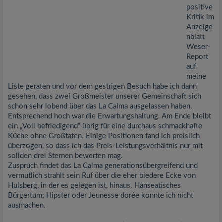
positive
Kritik im
Anzeige
nblatt
Weser-
Report
auf
meine
Liste geraten und vor dem gestrigen Besuch habe ich dann
gesehen, dass zwei Großmeister unserer Gemeinschaft sich
schon sehr lobend über das La Calma ausgelassen haben.
Entsprechend hoch war die Erwartungshaltung. Am Ende bleibt
ein „Voll befriedigend“ übrig für eine durchaus schmackhafte
Küche ohne Großtaten. Einige Positionen fand ich preislich
überzogen, so dass ich das Preis-Leistungsverhältnis nur mit
soliden drei Sternen bewerten mag.
Zuspruch findet das La Calma generationsübergreifend und
vermutlich strahlt sein Ruf über die eher biedere Ecke von
Hulsberg, in der es gelegen ist, hinaus. Hanseatisches
Bürgertum; Hipster oder Jeunesse dorée konnte ich nicht
ausmachen.