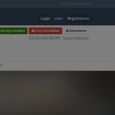
Für Gastronomen
Login
oder
Registrieren
eitrag schreiben
Foto hochladen
Abonnieren
Das ist mein Betrieb
Daten fehlerhaft?
5)