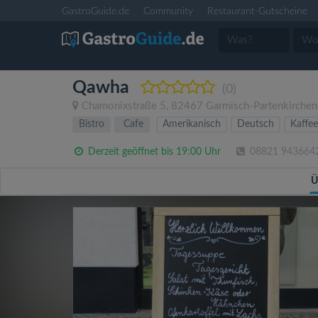
GastroGuide.de
Community
Restaurant-Gutscheine
Qawha
(0)
Chamonixstraße 5
,
82467
Garmisch-Partenkirchen
Bistro
Cafe
Amerikanisch
Deutsch
Kaffee
Derzeit geöffnet bis 19:00 Uhr
08821 943664
Ü