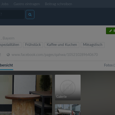
Jobs
Gastro eintragen
Beitrag schreiben
B
,
Bayern
spezialitäten
Frühstück
Kaffee und Kuchen
Mittagstisch
2
www.facebook.com/pages/qahwa/105210289640670
bersicht
Fotos (
Galerie