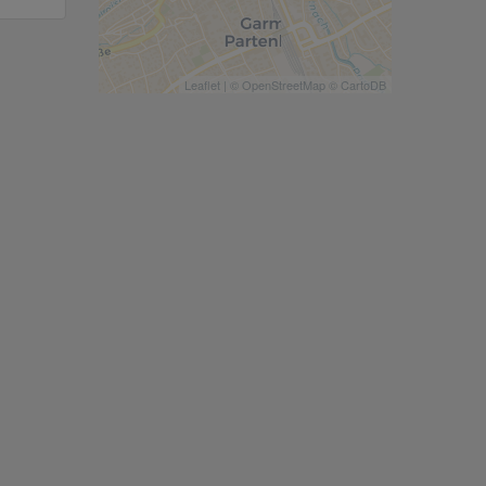
Leaflet
| ©
OpenStreetMap
©
CartoDB