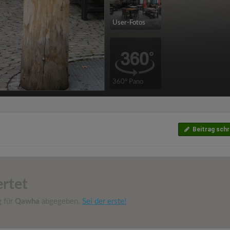
User-Fotos
360° Pano
Beitrag schr
rtet
g für
Qawha
abgegeben.
Sei der erste!