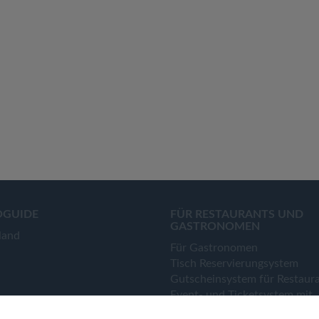
OGUIDE
FÜR RESTAURANTS UND
GASTRONOMEN
land
Für Gastronomen
Tisch Reservierungsystem
Gutscheinsystem für Restaur
Event- und Ticketsystem mit
Ticketverkauf