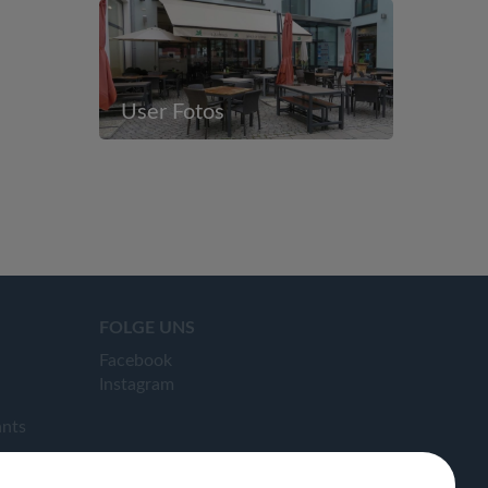
User Fotos
FOLGE UNS
Facebook
Instagram
ants