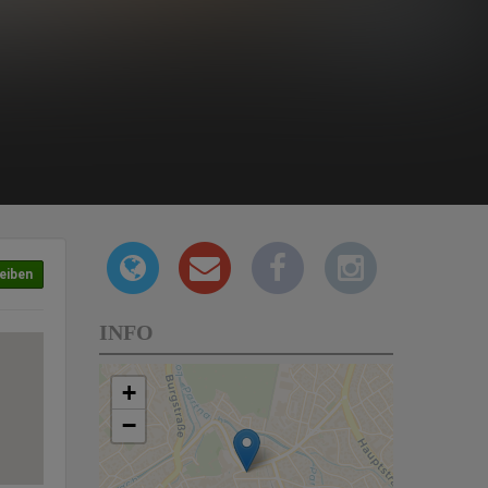
eiben
INFO
+
−