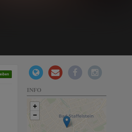
eiben
INFO
+
−