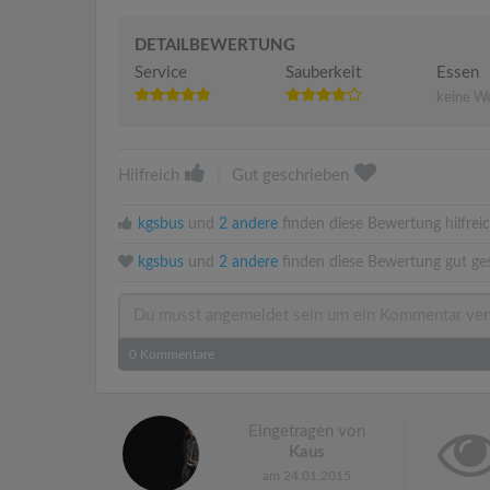
DETAILBEWERTUNG
Service
Sauberkeit
Essen
keine W
Hilfreich
|
Gut geschrieben
kgsbus
und
2 andere
finden diese Bewertung hilfreic
kgsbus
und
2 andere
finden diese Bewertung gut ge
0
Kommentare
Eingetragen von
Kaus
am 24.01.2015