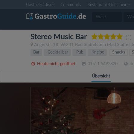
GastroGuide.de
Community
Restaurant-Gutscheine
Stereo Music Bar
(1)
Angerstr. 18
,
96231
Bad Staffelstein
(Bad Staffelst
Bar
Cocktailbar
Pub
Kneipe
Snacks
Heute nicht geöffnet
01511 5692820
de
Übersicht