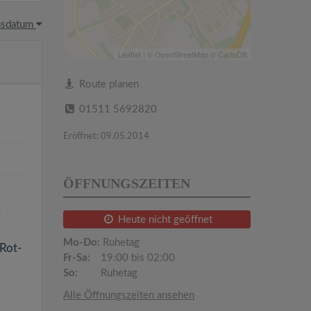
hsdatum
Leaflet
| ©
OpenStreetMap
©
CartoDB
Route planen
01511 5692820
Eröffnet: 09.05.2014
ÖFFNUNGSZEITEN
e
Heute nicht geöffnet
Mo-Do:
Ruhetag
Rot-
Fr-Sa:
19:00 bis 02:00
So:
Ruhetag
Alle Öffnungszeiten ansehen