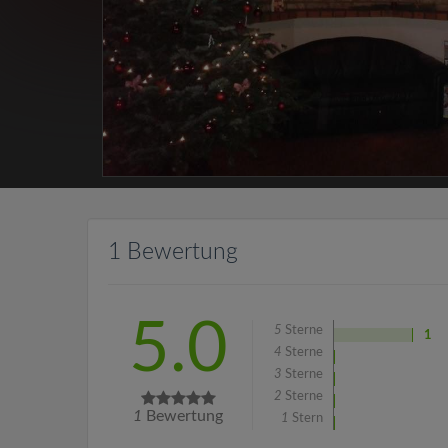
1 Bewertung
5.0
5
Sterne
1
4
Sterne
3
Sterne
2
Sterne
1
Bewertung
1
Stern