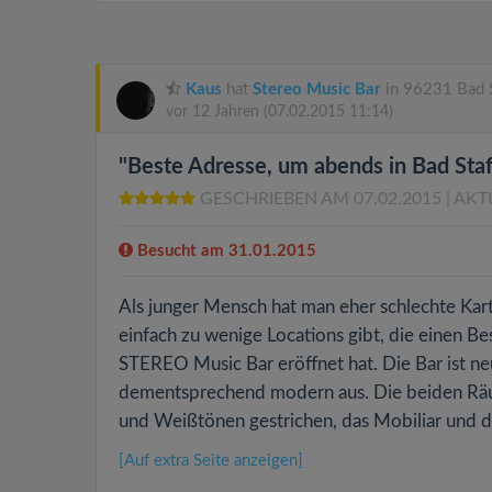
Kaus
hat
Stereo Music Bar
in 96231 Bad S
vor 12 Jahren
(07.02.2015 11:14)
"Beste Adresse, um abends in Bad Sta
GESCHRIEBEN AM 07.02.2015
| AKT
Besucht am 31.01.2015
Als junger Mensch hat man eher schlechte Kart
einfach zu wenige Locations gibt, die einen Be
STEREO Music Bar eröffnet hat. Die Bar ist neu
dementsprechend modern aus. Die beiden Räum
und Weißtönen gestrichen, das Mobiliar und d
[Auf extra Seite anzeigen]