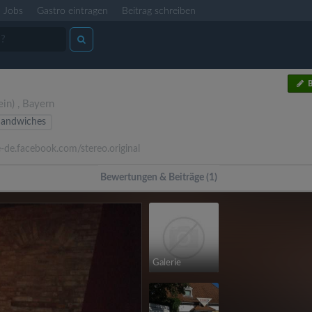
Jobs
Gastro eintragen
Beitrag schreiben
B
ein)
,
Bayern
Sandwiches
-de.facebook.com/stereo.original
Bewertungen & Beiträge (1)
Galerie