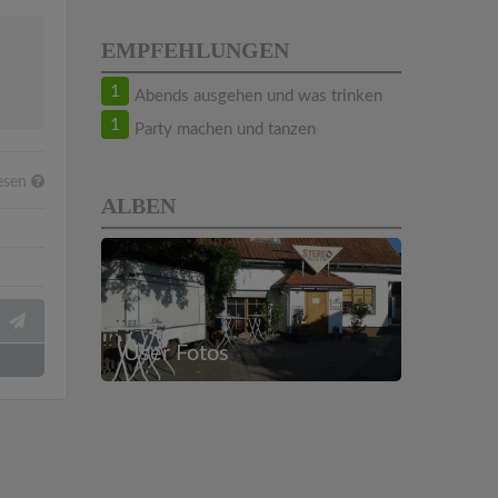
EMPFEHLUNGEN
1
Abends ausgehen und was trinken
1
Party machen und tanzen
esen
ALBEN
User Fotos