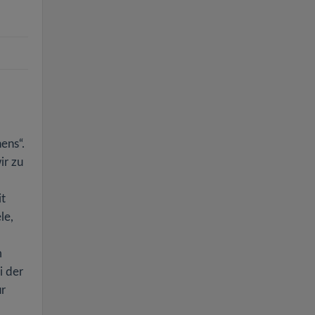
ens“.
ir zu
it
le,
m
i der
ur