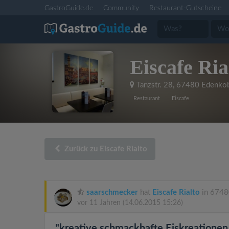
GastroGuide.de
Community
Restaurant-Gutscheine
Eiscafe Ria
Tanzstr. 28
,
67480 Edenko
Restaurant
Eiscafe
Zurück zu Eiscafe Rialto
saarschmecker
hat
Eiscafe Rialto
in 6748
vor 11 Jahren
(14.06.2015 15:26)
"kreative schmackhafte Eiskreationen