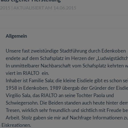
.2015
| AKTUALISIERT AM 14.06.2015
Allgemein
Unsere fast zweistündige Stadtführung durch Edenkoben
endete auf dem Schafsplatz im Herzen der „Ludwigstädtch
In unmittelbarer Nachbarschaft vom Schafsplatz kehrten w
viert im RIALTO ein.
Inhaber ist Familie Sala; die kleine Eisdiele gibt es schon se
1958 in Edenkoben, 1989 übergab der Gründer der Eisdie
Virgilio Sala, das RIALTO an seine Tochter Paola und
Schwiegersohn. Die Beiden standen auch heute hinter de
Tresen, wirklich sehr freundlich und sichtlich mit Freude be
Arbeit. Stolz gaben sie mir auf Nachfrage Informationen z
 Eiskreationen.