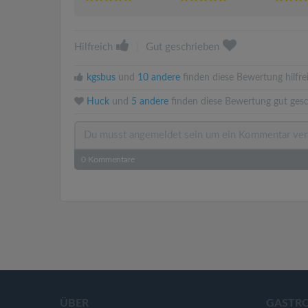
Hilfreich
|
Gut geschrieben
kgsbus
und
10 andere
finden diese Bewertung hilfre
Huck
und
5 andere
finden diese Bewertung gut gesc
0
Kommentare
ÜBER
GASTR