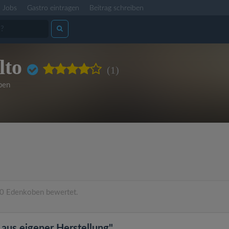
Jobs
Gastro eintragen
Beitrag schreiben
lto
(1)
ben
0 Edenkoben bewertet.
 aus eigener Herstellung"