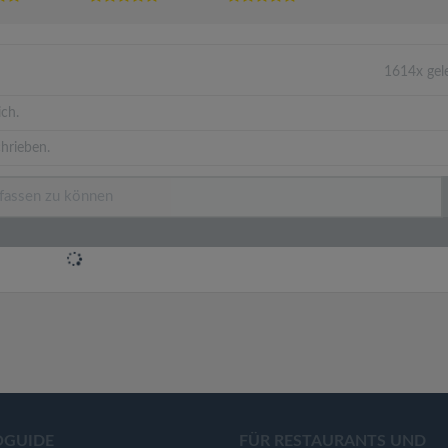
1614x gel
ich.
hrieben.
OGUIDE
FÜR RESTAURANTS UND