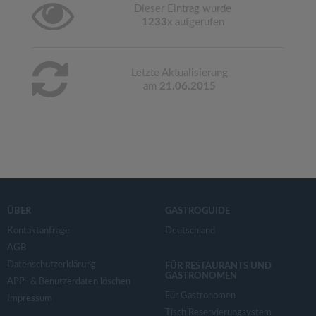
Dieser Eintrag wurde
1233
x aufgerufen
Letzte Aktualisierung
am
21.06.2015
ÜBER
GASTROGUIDE
Kontaktanfrage
Deutschland
AGB
Datenschutzerklärung
FÜR RESTAURANTS UND
GASTRONOMEN
APP- & Benutzerdaten löschen
Für Gastronomen
Impressum
Tisch Reservierungsystem