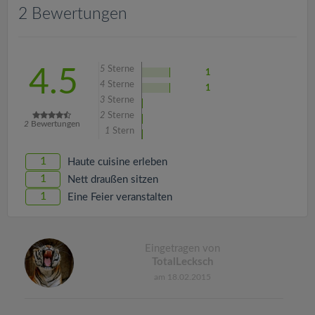
v
2 Bewertungen
i
5
Sterne
4.5
1
g
4
Sterne
1
3
Sterne
a
2
Sterne
2
Bewertungen
1
Stern
t
1
Haute cuisine erleben
1
Nett draußen sitzen
i
1
Eine Feier veranstalten
o
Eingetragen von
n
TotalLecksch
am 18.02.2015