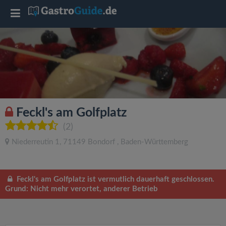
T
o
g
g
Feckl's am Golfplatz
l
(2)
Niederreutin 1
,
71149
Bondorf
,
Baden-Württemberg
e
n
Feckl's am Golfplatz ist vermutlich dauerhaft geschlossen.
Grund: Nicht mehr verortet, anderer Betrieb
a