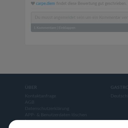
carpe.diem
findet diese Bewertung gut geschrieben.
1
Kommentare
|
Einklappen
ÜBER
GASTR
Kontaktanfrage
Deutsch
AGB
Datenschutzerklärung
APP- & Benutzerdaten löschen
Impressum