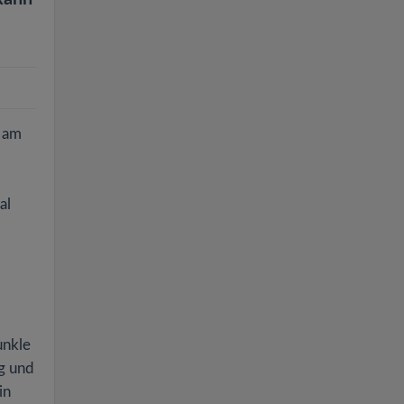
 am
al
unkle
g und
in