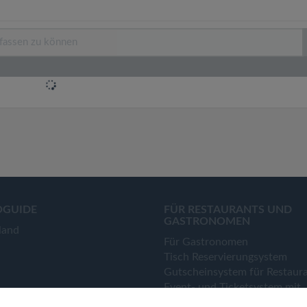
OGUIDE
FÜR RESTAURANTS UND
GASTRONOMEN
land
Für Gastronomen
Tisch Reservierungsystem
Gutscheinsystem für Restaur
Event- und Ticketsystem mit
Ticketverkauf