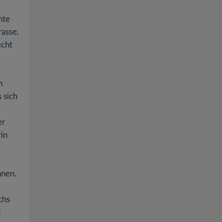
nte
rasse,
echt
n
 sich
er
rin
nnen.
chs
k