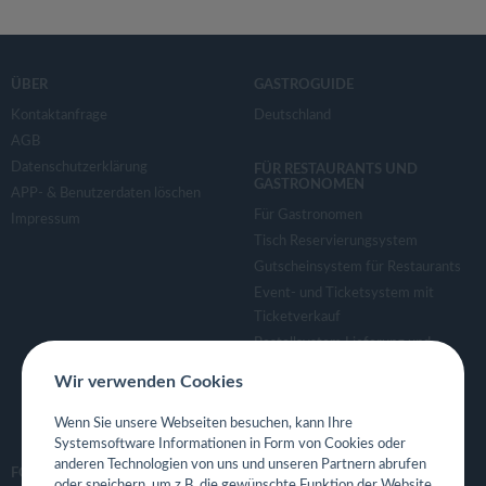
ÜBER
GASTROGUIDE
Kontaktanfrage
Deutschland
AGB
Datenschutzerklärung
FÜR RESTAURANTS UND
GASTRONOMEN
APP- & Benutzerdaten löschen
Für Gastronomen
Impressum
Tisch Reservierungsystem
Gutscheinsystem für Restaurants
Event- und Ticketsystem mit
Ticketverkauf
Bestellsystem Lieferung und
TakeAway
Wir verwenden Cookies
Webseiten für Restaurant
Eigene App für Restaurant
Wenn Sie unsere Webseiten besuchen, kann Ihre
Systemsoftware Informationen in Form von Cookies oder
anderen Technologien von uns und unseren Partnern abrufen
FOLGE UNS
oder speichern, um z.B. die gewünschte Funktion der Website