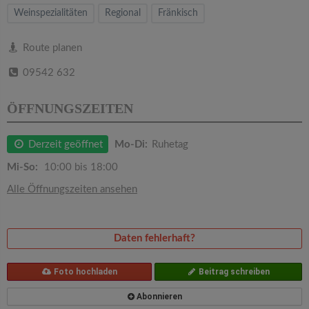
v
Weinspezialitäten
Regional
Fränkisch
i
Route planen
09542 632
g
ÖFFNUNGSZEITEN
a
Derzeit geöffnet
Mo-Di:
Ruhetag
t
Mi-So:
10:00 bis 18:00
i
Alle Öffnungszeiten ansehen
o
Daten fehlerhaft?
n
Foto hochladen
Beitrag schreiben
Abonnieren