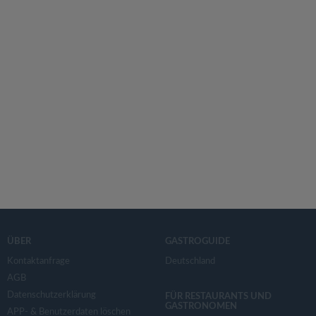
ÜBER
GASTROGUIDE
Kontaktanfrage
Deutschland
AGB
Datenschutzerklärung
FÜR RESTAURANTS UND
GASTRONOMEN
APP- & Benutzerdaten löschen