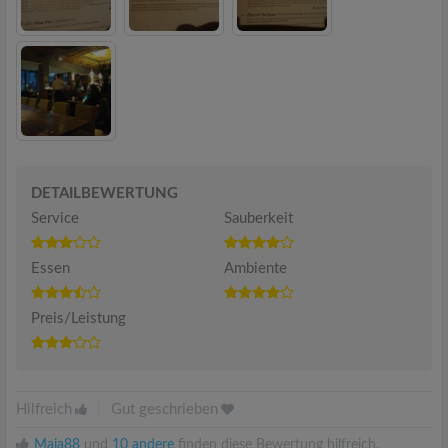
DETAILBEWERTUNG
Service
Sauberkeit
Essen
Ambiente
Preis/Leistung
Hilfreich
|
Gut geschrieben
Maja88
und
10 andere
finden diese Bewertung hilfreich.