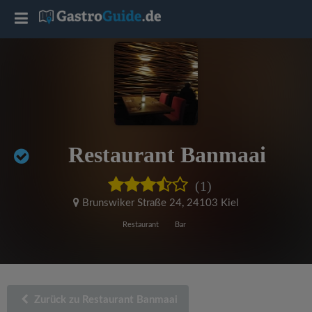
T
o
g
g
Restaurant Banmaai
l
(1)
e
Brunswiker Straße 24
,
24103 Kiel
Restaurant
Bar
n
a
Zurück zu Restaurant Banmaai