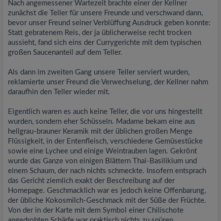
Nach angemessener Wartezeit brachte einer der Kellner
zunächst die Teller für unsere Freunde und verschwand dann,
bevor unser Freund seiner Verblüffung Ausdruck geben konnte:
Statt gebratenem Reis, der ja üblicherweise recht trocken
aussieht, fand sich eins der Currygerichte mit dem typischen
großen Saucenanteil auf dem Teller.
Als dann im zweiten Gang unsere Teller serviert wurden,
reklamierte unser Freund die Verwechselung, der Kellner nahm
daraufhin den Teller wieder mit.
Eigentlich waren es auch keine Teller, die vor uns hingestellt
wurden, sondern eher Schüsseln. Madame bekam eine aus
hellgrau-brauner Keramik mit der üblichen großen Menge
Flüssigkeit, in der Entenfleisch, verschiedene Gemüsestücke
sowie eine Lychee und einige Weintrauben lagen. Gekrönt
wurde das Ganze von einigen Blättern Thai-Basilikium und
einem Schaum, der nach nichts schmeckte. Insofern entsprach
das Gericht ziemlich exakt der Beschreibung auf der
Homepage. Geschmacklich war es jedoch keine Offenbarung,
der übliche Kokosmilch-Geschmack mit der Süße der Früchte.
Von der in der Karte mit dem Symbol einer Chilischote
angedrohten Schärfe war praktisch nichts zu spüren.