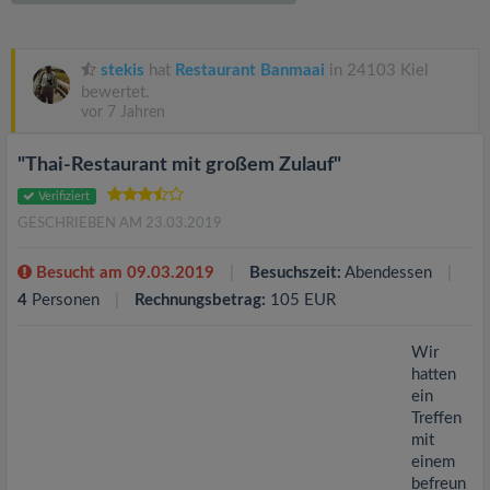
v
i
stekis
hat
Restaurant Banmaai
in 24103 Kiel
bewertet.
vor 7 Jahren
g
"Thai-Restaurant mit großem Zulauf"
a
Verifiziert
GESCHRIEBEN AM 23.03.2019
t
Besucht am 09.03.2019
Besuchszeit:
Abendessen
i
4
Personen
Rechnungsbetrag:
105 EUR
o
Wir
hatten
ein
n
Treffen
mit
einem
befreun