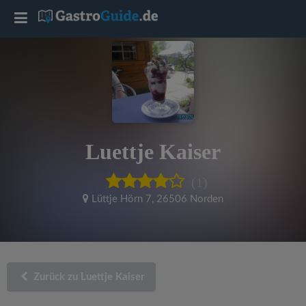
T
o
g
g
Luettje Kaiser
l
(1)
e
Lüttje Hörn 7
,
26506 Norden
n
a
Zurück zu Luettje Kaiser