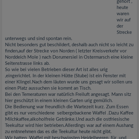
gehört ,
heute
waren
wir auf
der
Strecke
unterwegs und sind spontan rein.
Nicht besonders gut beschildert, deshalb auch nicht so leicht zu
finden,auf der Strecke von Norden ( letzter Kreisverkehr vor
Norddeich Mole ) nach Dorumersiel in Ostermarsch eine kleine
Seitenstrasse links ab.
So wie bei vielen Betrieben dieser Art ist alles urig
,eingerichtet. In der kleinen Hütte (Stube) ist ein Fenster mit
einer Klingel.Nach dem läuten wurde uns gesagt wir sollen uns
einen Platz aussuchen sie kommt an Tisch.
Bei den Temeraturen war natürlich Freiluft angesagt. Mann sitz
hier geschützt in einem kleinen Garten urig gemülich.
Die Bedienung war freundlich die Wartezeit kurz. Zum Essen
gibt es nur verschiedene selbergebackene Waffel .Dazu Kaffee
Milchkaffee,alkoholfreie Getränke.Und auch die ostfriesische
Teekultur wird hier betrieben.Allerdings war auf einem Aushang
zu entnnehmen das es die Teekultur heute nicht gibt.
Wir hatten Waffel mit beschwipsten Heidelbeeren für und