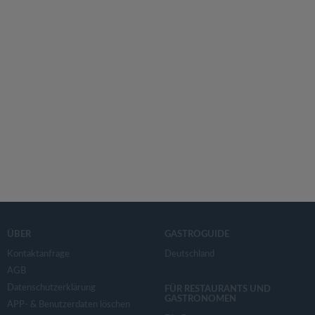
ÜBER
GASTROGUIDE
Kontaktanfrage
Deutschland
AGB
Datenschutzerklärung
FÜR RESTAURANTS UND
GASTRONOMEN
APP- & Benutzerdaten löschen