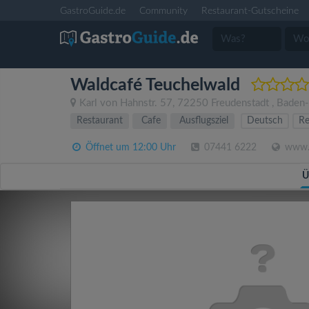
GastroGuide.de
Community
Restaurant-Gutscheine
Waldcafé Teuchelwald
Karl von Hahnstr. 57
,
72250
Freudenstadt
,
Baden
Restaurant
Cafe
Ausflugsziel
Deutsch
Re
Öffnet um 12:00 Uhr
07441 6222
www.w
Ü