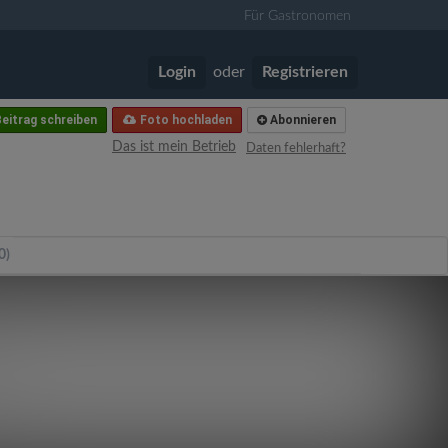
Für Gastronomen
Login
oder
Registrieren
eitrag schreiben
Foto hochladen
Abonnieren
Das ist mein Betrieb
Daten fehlerhaft?
0)