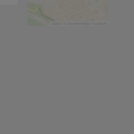
Leaflet
| ©
OpenStreetMap
©
CartoDB