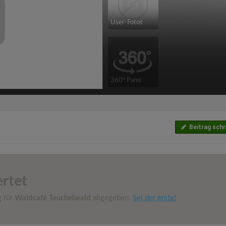
User-Fotos
360° Pano
Beitrag schr
rtet
g für
Waldcafé Teuchelwald
abgegeben.
Sei der erste!