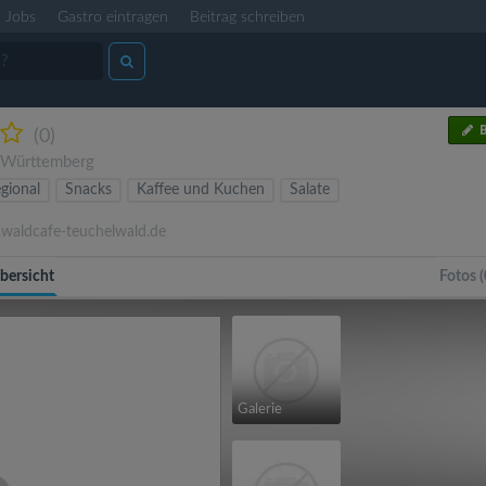
Jobs
Gastro eintragen
Beitrag schreiben
B
(0)
-Württemberg
gional
Snacks
Kaffee und Kuchen
Salate
aldcafe-teuchelwald.de
bersicht
Fotos (
Galerie