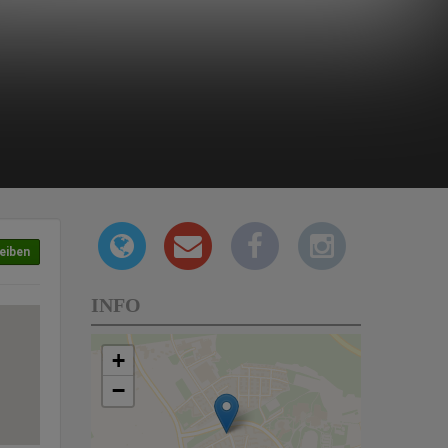
eiben
INFO
+
−