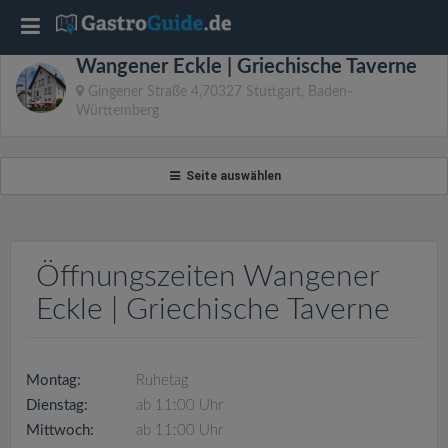
T
Wangener Eckle | Griechische Taverne
o
Gingener Straße 4,70327 Stuttgart, Baden-
Württemberg
g
Seite auswählen
g
l
Öffnungszeiten Wangener
e
Eckle | Griechische Taverne
n
Montag:
Ruhetag
a
Dienstag:
ab 11:00 Uhr
Mittwoch:
ab 11:00 Uhr