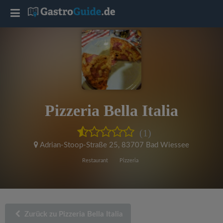
T
o
g
g
Pizzeria Bella Italia
l
(1)
e
Adrian-Stoop-Straße 25
,
83707 Bad Wiessee
Restaurant
Pizzeria
n
a
Zurück zu Pizzeria Bella Italia