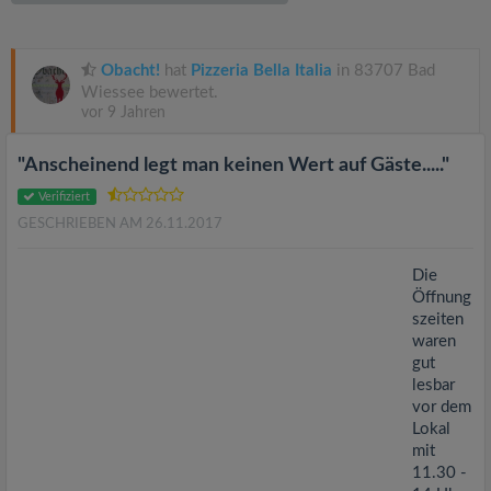
v
i
Obacht!
hat
Pizzeria Bella Italia
in 83707 Bad
Wiessee bewertet.
vor 9 Jahren
g
"Anscheinend legt man keinen Wert auf Gäste....."
a
Verifiziert
GESCHRIEBEN AM 26.11.2017
t
Die
i
Öffnung
szeiten
waren
o
gut
lesbar
n
vor dem
Lokal
mit
11.30 -