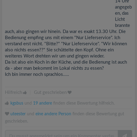
14 Uhr
angegeb
en, das
Licht
brannte
auch, also gingen wir hinein. Da war es exakt 13.30 Uhr. Die
Bedienung empfing uns mit einem "Nur Lieferservice". Ich
verstand erst nicht. "Bitte?" "Nur Lieferservice". "Wir können
also nichts essen??" Sie schüttelte den Kopf. Ohne ein
weiteres Wort drehten wir um und gingen wieder.
Da ist also ein Koch in der Küche, und die Bedienung ist auch
da - aber man bekommt im Lokal nichts zu essen?
Ich bin immer noch sprachlos.....
Hilfreich
|
Gut geschrieben
kgsbus
und
19 andere
finden diese Bewertung hilfreich.
uteester
und
eine andere Person
finden diese Bewertung gut
geschrieben.