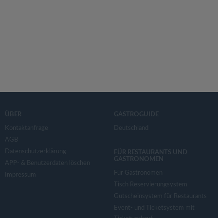
ÜBER
GASTROGUIDE
Kontaktanfrage
Deutschland
AGB
Datenschutzerklärung
FÜR RESTAURANTS UND
GASTRONOMEN
APP- & Benutzerdaten löschen
Für Gastronomen
Impressum
Tisch Reservierungsystem
Gutscheinsystem für Restaurants
Event- und Ticketsystem mit