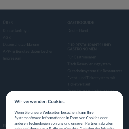
ÜBER
GASTROGUIDE
Kontaktanfrage
Deutschland
AGB
Datenschutzerklärung
FÜR RESTAURANTS UND
GASTRONOMEN
APP- & Benutzerdaten löschen
Für Gastronomen
Impressum
Tisch Reservierungsystem
Gutscheinsystem für Restaurants
Event- und Ticketsystem mit
Ticketverkauf
Bestellsystem Lieferung und
TakeAway
Wir verwenden Cookies
Webseiten für Restaurant
Eigene App für Restaurant
Wenn Sie unsere Webseiten besuchen, kann Ihre
Systemsoftware Informationen in Form von Cookies oder
anderen Technologien von uns und unseren Partnern abrufen
FOLGE UNS