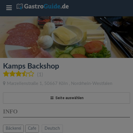
T
o
g
g
Kamps Backshop
l
(1)
Marzellenstraße 1
,
50667
Köln
,
Nordrhein-Westfalen
e
Seite auswählen
n
INFO
a
Bäckerei
Cafe
Deutsch