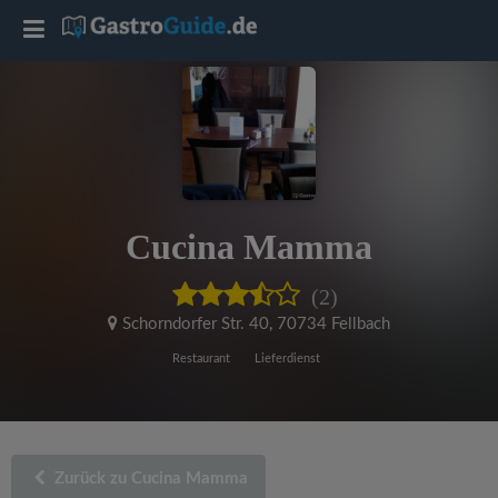
T
o
g
g
Cucina Mamma
l
(2)
e
Schorndorfer Str. 40
,
70734 Fellbach
Restaurant
Lieferdienst
n
a
Zurück zu Cucina Mamma