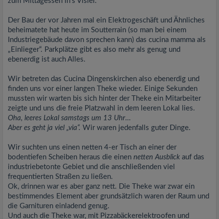
zum Mittagessen in’s Visier.
Der Bau der vor Jahren mal ein Elektrogeschäft und Ähnliches
beheimatete hat heute im Soutterrain (so man bei einem
Industriegebäude davon sprechen kann) das cucina mamma als
„Einlieger“. Parkplätze gibt es also mehr als genug und
ebenerdig ist auch Alles.
Wir betreten das Cucina Dingenskirchen also ebenerdig und
finden uns vor einer langen Theke wieder. Einige Sekunden
mussten wir warten bis sich hinter der Theke ein Mitarbeiter
zeigte und uns die freie Platzwahl in dem leeren Lokal lies.
Oha, leeres Lokal samstags um 13 Uhr
…
Aber es geht ja viel „via“.
Wir waren jedenfalls guter Dinge.
Wir suchten uns einen netten 4-er Tisch an einer der
bodentiefen Scheiben heraus die einen
netten Ausblick
auf das
industriebetonte Gebiet und die anschließenden viel
frequentierten Straßen zu ließen.
Ok, drinnen war es aber ganz nett. Die Theke war zwar ein
bestimmendes Element aber grundsätzlich waren der Raum und
die Garnituren einladend genug.
Und auch die Theke war, mit Pizzabäckerelektroofen und