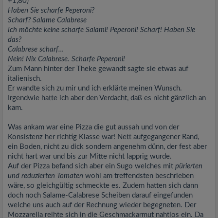
+1,80)
Haben Sie scharfe Peperoni?
Scharf? Salame Calabrese
Ich möchte keine scharfe Salami! Peperoni! Scharf! Haben Sie
das?
Calabrese scharf…
Nein! Nix Calabrese. Scharfe Peperoni!
Zum Mann hinter der Theke gewandt sagte sie etwas auf
italienisch.
Er wandte sich zu mir und ich erklärte meinen Wunsch.
Irgendwie hatte ich aber den Verdacht, daß es nicht gänzlich an
kam.
Was ankam war eine Pizza die gut aussah und von der
Konsistenz her richtig Klasse war! Nett aufgegangener Rand,
ein Boden, nicht zu dick sondern angenehm dünn, der fest aber
nicht hart war und bis zur Mitte nicht lapprig wurde.
Auf der Pizza befand sich aber ein Sugo welches mit
pürierten
und reduzierten Tomaten
wohl am treffendsten beschrieben
wäre, so gleichgültig schmeckte es. Zudem hatten sich dann
doch noch Salame-Calabrese Scheiben darauf eingefunden
welche uns auch auf der Rechnung wieder begegneten. Der
Mozzarella reihte sich in die Geschmackarmut nahtlos ein. Da