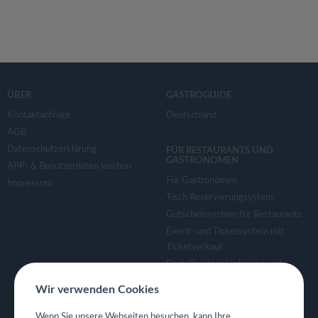
ÜBER
GASTROGUIDE
Kontaktanfrage
Deutschland
AGB
Datenschutzerklärung
FÜR RESTAURANTS UND
GASTRONOMEN
APP- & Benutzerdaten löschen
Für Gastronomen
Impressum
Tisch Reservierungsystem
Gutscheinsystem für Restaurants
Event- und Ticketsystem mit
Ticketverkauf
Bestellsystem Lieferung und
TakeAway
Wir verwenden Cookies
Webseiten für Restaurant
Eigene App für Restaurant
Wenn Sie unsere Webseiten besuchen, kann Ihre