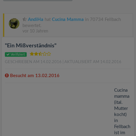
v
i
AndiHa
hat
Cucina Mamma
in 70734 Fellbach
bewertet.
vor 10 Jahren
g
"Ein Mißverständnis"
a
Verifiziert
GESCHRIEBEN AM 14.02.2016
| AKTUALISIERT AM 14.02.2016
t
Besucht am 13.02.2016
i
Cucina
mamma
o
(ital.
Mutter
n
kocht)
in
Fellbach
ist im