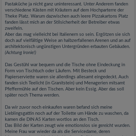
Pastaküche ja nicht ganz uninteressant. Unter Anderem fanden
verschiedene Kästen mit Kräutern auf dem Hochparterre der
Theke Platz. Warum dazwischen auch leere Pizzakartons Platz
fanden lässt mich an der Stilsicherheit der Betreiber etwas
zweifeln.
Aber das mag vielleicht bei Italienern so sein. Ergötzen sie sich
doch auf vielfältige Weise an halbzerfallenen Arenen und an auf
architektonisch ungünstigen Untergründen erbauten Gebäuden.
(Achtung Ironie!)
Das Gestühl war bequem und die Tische ohne Eindeckung in
Form von Tischtuch oder Läufern. Mit Besteck und
Papierserviette waren sie allerdings allesamt eingedeckt. Auch
fanden sich Teelicht (in Granitstein) und Menagerien mitsamt
Pfeffermühle auf den Tischen. Aber kein Essig. Aber das soll
später noch Thema werden.
Da wir zuvor noch einkaufen waren befand sich meine
Lieblingsgattin noch auf der Toilette um Hände zu waschen, da
kamen die DIN A5 Karten wortlos an den Tisch.
Das Bild der Karten zeugt wie emotionslos sie
gereicht
wurden.
Meine Frau war wieder da als die Servicedame, deren