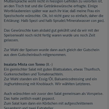
Muttersprache wohl nicht in hiesigen Gefilden zu verorten ist,
an den Tisch trat und die Getränkewünsche erfragte. Einige
Wortklaubereien später war auch ihr klar, daß meine Frau ein
Spezischorle wünschte. Ok, ist nicht ganz so einfach, daher die
Erklärung: Halb Spezi und halb Sprudel/Mineralwasser
con gas
).
Das Gewünschte kam alsbald gut gekühlt und da wir mit der
Speisenwahl noch nicht fertig waren wurde uns noch Zeit
gelassen.
Zur Wahl der Speisen wurde dann auch gleich der Gutschein
aus dem Gutscheinbuch mitgenommen.
Insalata Mista con Tonno
(8.-)
Ein gemischter Salat mit guten Blattsalaten, etwas Thunfisch,
Gurkenscheiben und Tomatenachteln.
Zur Wahl standen ein Essig/Öl, Balsamicodressing und ein
Joghurtdressing mit Knoblauch. Wir wählten Letzteres.
Auch wünschten wir zuvor den Salat gemeinsam als Vorspeise.
Das hatte zeitlich exakt gepasst.
Zum Salat kam dann ein Körbchen mit aufgeschnittenem
Sesambrot und zwei Extrateller.