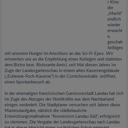
r Kino
die
„Macht“
endlich
wieder
erwacht
e,
geschah
Selbiges
mit unserem Hunger im Anschluss an das Sci-Fi-Epos. Wir
erinnerten uns an die Empfehlung eines Kollegen und statteten
dem Bistro bzw. Ristorante Amici, seit Mai diesen Jahres im
Zuge der Landesgartenschau in einem alten Kasernengebäude
(„Estienne-Foch-Kaserne“) in der Cornichonstraße eröffnet,
einen Spontanbesuch ab.
In der ehemaligen französischen Garnisonsstadt Landau hat sich
im Zuge des Abzuges der Streitkräfte aus dem Nachbarland
einiges verändert. Die Stadtplaner versuchen seit Jahren diese
Mammutaufgabe, nämlich die städtebauliche
Entwicklungsmaßnahme "Konversion Landau Süd", erfolgreich
zu stemmen. Die Vergabe der Landesgartenschau nach Landau
hat in dieser Hinsicht einen zusätzlichen Schub geleistet.