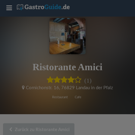
T
o
g
g
Ristorante Amici
l
(1)
e
Cornichonstr. 16
,
76829 Landau in der Pfalz
Restaurant
Cafe
n
a
Zurück zu Ristorante Amici