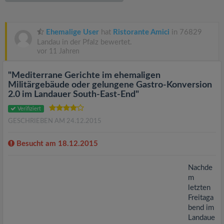
v
i
Ehemalige User
hat
Ristorante Amici
in 76829
Landau in der Pfalz bewertet.
vor 11 Jahren
g
"Mediterrane Gerichte im ehemaligen
a
Militärgebäude oder gelungene Gastro-Konversion
2.0 im Landauer South-East-End"
t
Verifiziert
GESCHRIEBEN AM 24.12.2015
i
Besucht am 18.12.2015
o
Nachde
m
n
letzten
Freitaga
bend im
Landaue