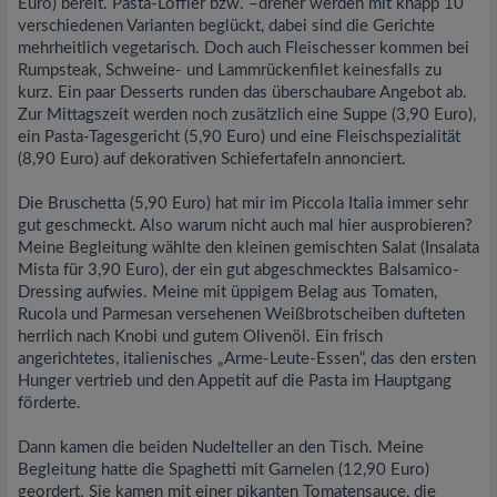
Euro) bereit. Pasta-Löffler bzw. –dreher werden mit knapp 10
verschiedenen Varianten beglückt, dabei sind die Gerichte
mehrheitlich vegetarisch. Doch auch Fleischesser kommen bei
Rumpsteak, Schweine- und Lammrückenfilet keinesfalls zu
kurz. Ein paar Desserts runden das überschaubare Angebot ab.
Zur Mittagszeit werden noch zusätzlich eine Suppe (3,90 Euro),
ein Pasta-Tagesgericht (5,90 Euro) und eine Fleischspezialität
(8,90 Euro) auf dekorativen Schiefertafeln annonciert.
Die Bruschetta (5,90 Euro) hat mir im Piccola Italia immer sehr
gut geschmeckt. Also warum nicht auch mal hier ausprobieren?
Meine Begleitung wählte den kleinen gemischten Salat (Insalata
Mista für 3,90 Euro), der ein gut abgeschmecktes Balsamico-
Dressing aufwies. Meine mit üppigem Belag aus Tomaten,
Rucola und Parmesan versehenen Weißbrotscheiben dufteten
herrlich nach Knobi und gutem Olivenöl. Ein frisch
angerichtetes, italienisches „Arme-Leute-Essen“, das den ersten
Hunger vertrieb und den Appetit auf die Pasta im Hauptgang
förderte.
Dann kamen die beiden Nudelteller an den Tisch. Meine
Begleitung hatte die Spaghetti mit Garnelen (12,90 Euro)
geordert. Sie kamen mit einer pikanten Tomatensauce, die