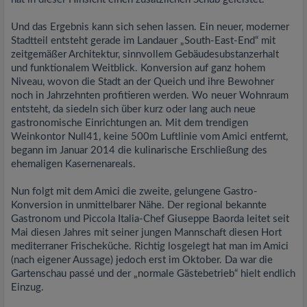
Und das Ergebnis kann sich sehen lassen. Ein neuer, moderner
Stadtteil entsteht gerade im Landauer „South-East-End“ mit
zeitgemäßer Architektur, sinnvollem Gebäudesubstanzerhalt
und funktionalem Weitblick. Konversion auf ganz hohem
Niveau, wovon die Stadt an der Queich und ihre Bewohner
noch in Jahrzehnten profitieren werden. Wo neuer Wohnraum
entsteht, da siedeln sich über kurz oder lang auch neue
gastronomische Einrichtungen an. Mit dem trendigen
Weinkontor Null41, keine 500m Luftlinie vom Amici entfernt,
begann im Januar 2014 die kulinarische Erschließung des
ehemaligen Kasernenareals.
Nun folgt mit dem Amici die zweite, gelungene Gastro-
Konversion in unmittelbarer Nähe. Der regional bekannte
Gastronom und Piccola Italia-Chef Giuseppe Baorda leitet seit
Mai diesen Jahres mit seiner jungen Mannschaft diesen Hort
mediterraner Frischeküche. Richtig losgelegt hat man im Amici
(nach eigener Aussage) jedoch erst im Oktober. Da war die
Gartenschau passé und der „normale Gästebetrieb“ hielt endlich
Einzug.