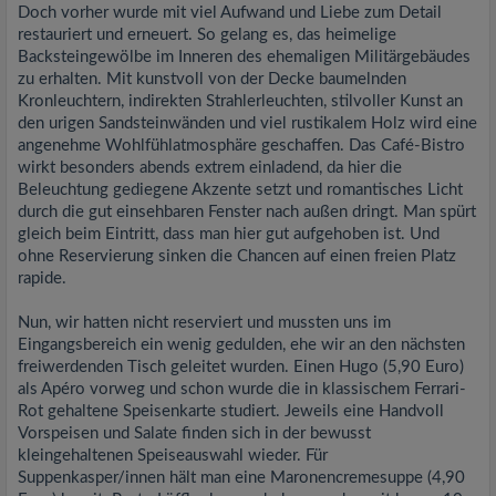
Doch vorher wurde mit viel Aufwand und Liebe zum Detail
restauriert und erneuert. So gelang es, das heimelige
Backsteingewölbe im Inneren des ehemaligen Militärgebäudes
zu erhalten. Mit kunstvoll von der Decke baumelnden
Kronleuchtern, indirekten Strahlerleuchten, stilvoller Kunst an
den urigen Sandsteinwänden und viel rustikalem Holz wird eine
angenehme Wohlfühlatmosphäre geschaffen. Das Café-Bistro
wirkt besonders abends extrem einladend, da hier die
Beleuchtung gediegene Akzente setzt und romantisches Licht
durch die gut einsehbaren Fenster nach außen dringt. Man spürt
gleich beim Eintritt, dass man hier gut aufgehoben ist. Und
ohne Reservierung sinken die Chancen auf einen freien Platz
rapide.
Nun, wir hatten nicht reserviert und mussten uns im
Eingangsbereich ein wenig gedulden, ehe wir an den nächsten
freiwerdenden Tisch geleitet wurden. Einen Hugo (5,90 Euro)
als Apéro vorweg und schon wurde die in klassischem Ferrari-
Rot gehaltene Speisenkarte studiert. Jeweils eine Handvoll
Vorspeisen und Salate finden sich in der bewusst
kleingehaltenen Speiseauswahl wieder. Für
Suppenkasper/innen hält man eine Maronencremesuppe (4,90