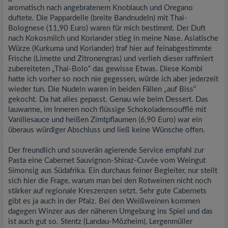
aromatisch nach angebratenem Knoblauch und Oregano
duftete. Die Pappardelle (breite Bandnudeln) mit Thai-
Bolognese (11,90 Euro) waren für mich bestimmt. Der Duft
nach Kokosmilch und Koriander stieg in meine Nase. Asiatische
Würze (Kurkuma und Koriander) traf hier auf feinabgestimmte
Frische (Limette und Zitronengras) und verlieh dieser raffiniert
zubereiteten „Thai-Bolo“ das gewisse Etwas. Diese Kombi
hatte ich vorher so noch nie gegessen, würde ich aber jederzeit
wieder tun. Die Nudeln waren in beiden Fällen „auf Biss“
gekocht. Da hat alles gepasst. Genau wie beim Dessert. Das
lauwarme, im Inneren noch flüssige Schokoladensoufflé mit
Vanillesauce und heißen Zimtpflaumen (6,90 Euro) war ein
überaus würdiger Abschluss und ließ keine Wünsche offen.
Der freundlich und souverän agierende Service empfahl zur
Pasta eine Cabernet Sauvignon-Shiraz-Cuvée vom Weingut
Simonsig aus Südafrika. Ein durchaus feiner Begleiter, nur stellt
sich hier die Frage, warum man bei den Rotweinen nicht noch
stärker auf regionale Kreszenzen setzt. Sehr gute Cabernets
gibt es ja auch in der Pfalz. Bei den Weißweinen kommen
dagegen Winzer aus der näheren Umgebung ins Spiel und das
ist auch gut so. Stentz (Landau-Mözheim), Lergenmüller