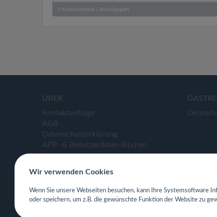
1
Kommentare
|
Ausklappen
ÜBER
GASTR
Kontaktanfrage
Deutsch
AGB
Datenschutzerklärung
APP- & Benutzerdaten löschen
Impressum
Wir verwenden Cookies
Wenn Sie unsere Webseiten besuchen, kann Ihre Systemsoftware Inf
oder speichern, um z.B. die gewünschte Funktion der Website zu gew