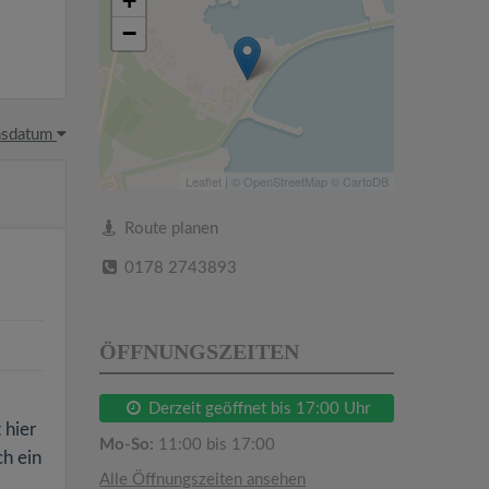
+
−
hsdatum
Leaflet
| ©
OpenStreetMap
©
CartoDB
Route planen
0178 2743893
ÖFFNUNGSZEITEN
Derzeit geöffnet bis 17:00 Uhr
 hier
Mo-So:
11:00 bis 17:00
ch ein
Alle Öffnungszeiten ansehen