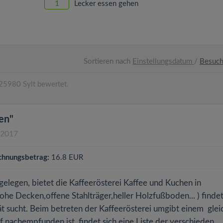
1
Lecker essen gehen
Sortieren nach
Einstellungsdatum
/
Besuc
25980 Sylt bewertet.
en"
.2017
chnungsbetrag:
16.8 EUR
elegen, bietet die Kaffeerösterei Kaffee und Kuchen in
hohe Decken,offene Stahlträger,heller Holzfußboden... ) findet
ät sucht. Beim betreten der Kaffeerösterei umgibt einem glei
f nachempfunden ist, findet sich eine Liste der verschieden