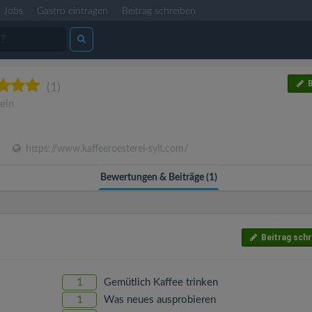
Jobs
Gastro eintragen
Beitrag schreiben
B
(1)
ein
https://www.kaffeeroesterei-sylt.com/
Bewertungen & Beiträge (1)
Beitrag schr
1
Gemütlich Kaffee trinken
1
Was neues ausprobieren