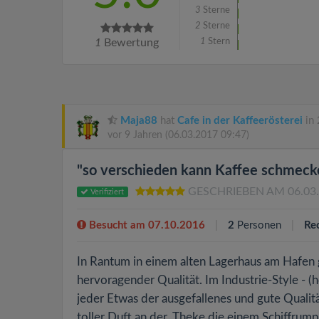
3
Sterne
2
Sterne
1
Bewertung
1
Stern
Maja88
hat
Cafe in der Kaffeerösterei
in 
vor 9 Jahren
(06.03.2017 09:47)
"so verschieden kann Kaffee schmeck
GESCHRIEBEN AM 06.03
Verifiziert
Besucht am 07.10.2016
2
Personen
Re
In Rantum in einem alten Lagerhaus am Hafen g
hervoragender Qualität. Im Industrie-Style - (
jeder Etwas der ausgefallenes und gute Qualit
toller Duft,an der Theke die einem Schiffrump