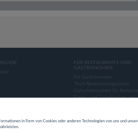
OGUIDE
FÜR RESTAURANTS UND
GASTRONOMEN
land
Für Gastronomen
Tisch Reservierungsystem
Gutscheinsystem für Restaur
Event- und Ticketsystem mit
Ticketverkauf
Bestellsystem Lieferung und
TakeAway
ormationen in Form von Cookies oder anderen Technologien von uns und unser
Webseiten für Restaurant
ährleisten.
Eigene App für Restaurant