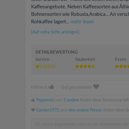
Kaffeeangebote. Neben Kaffeesorten aus Äthio
Bohnensorten wie Robusta,Arabica... An vers
Rohkaffee lagert...
mehr lesen
[Auf extra Seite anzeigen]
DETAILBEWERTUNG
Service
Sauberkeit
Essen
Hilfreich
|
Gut geschrieben
Pepperoni
und
2 andere
finden diese Bewertung hilfr
Carsten1972
und
eine andere Person
finden diese B