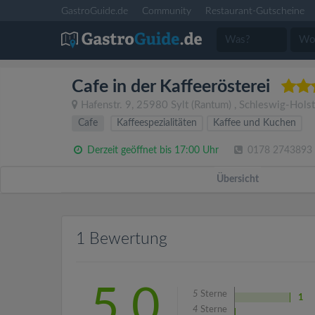
GastroGuide.de
Community
Restaurant-Gutscheine
Cafe in der Kaffeerösterei
Hafenstr. 9
,
25980
Sylt
(Rantum)
,
Schleswig-Holst
Cafe
Kaffeespezialitäten
Kaffee und Kuchen
Derzeit geöffnet bis 17:00 Uhr
0178 2743893
Übersicht
1 Bewertung
5.0
5
Sterne
1
4
Sterne