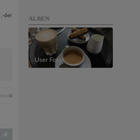
,-der
ALBEN
User Fotos
esen