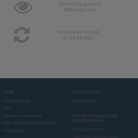
Dieser Eintrag wurde
788
x aufgerufen
Letzte Aktualisierung
am
15.03.2017
ÜBER
GASTROGUIDE
Kontaktanfrage
Deutschland
AGB
Datenschutzerklärung
FÜR RESTAURANTS UND
GASTRONOMEN
APP- & Benutzerdaten löschen
Für Gastronomen
Impressum
Tisch Reservierungsystem