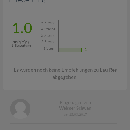
1 Bewertung
v
i
5
Sterne
1.0
4
Sterne
g
3
Sterne
2
Sterne
1
Bewertung
a
1
Stern
1
t
Es wurden noch keine Empfehlungen zu
Lau Res
i
abgegeben.
o
Eingetragen von
n
Weisser Schwan
am 15.03.2017