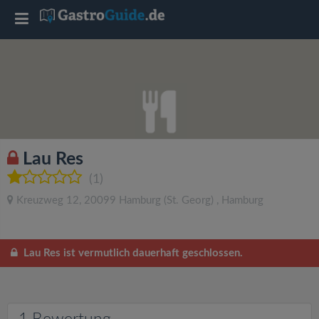
T
o
g
g
Lau Res
l
(1)
Kreuzweg 12
,
20099
Hamburg
(St. Georg)
,
Hamburg
e
n
Lau Res ist vermutlich dauerhaft geschlossen.
a