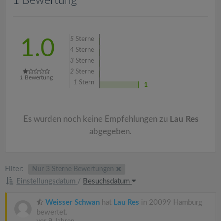
1 Bewertung
v
i
5
Sterne
1.0
4
Sterne
g
3
Sterne
2
Sterne
1
Bewertung
a
1
Stern
1
t
Es wurden noch keine Empfehlungen zu
Lau Res
i
abgegeben.
o
Filter:
Nur 3 Sterne Bewertungen
Einstellungsdatum
/
Besuchsdatum
n
Weisser Schwan
hat
Lau Res
in 20099 Hamburg
bewertet.