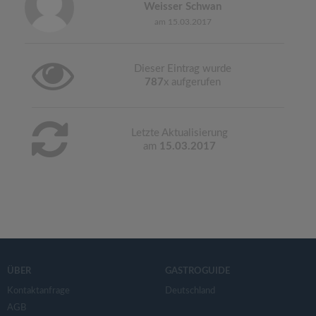
Weisser Schwan
am 15.03.2017
Dieser Eintrag wurde
787
x aufgerufen
Letzte Aktualisierung
am
15.03.2017
ÜBER
GASTROGUIDE
Kontaktanfrage
Deutschland
AGB