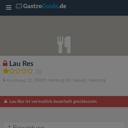
T
o
g
g
Lau Res
l
(1)
Kreuzweg 12
,
20099
Hamburg
(St. Georg)
,
Hamburg
e
n
Lau Res ist vermutlich dauerhaft geschlossen.
a