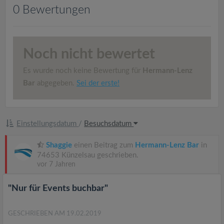
v
0 Bewertungen
i
Noch nicht bewertet
g
Es wurde noch keine Bewertung für
Hermann-Lenz
a
Bar
abgegeben.
Sei der erste!
t
Einstellungsdatum
/
Besuchsdatum
i
Shaggie
einen Beitrag zum
Hermann-Lenz Bar
in
74653 Künzelsau geschrieben.
o
vor 7 Jahren
n
"Nur für Events buchbar"
GESCHRIEBEN AM 19.02.2019