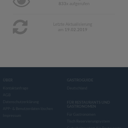
833
x aufgerufen
Letzte Aktualisierung
am
19.02.2019
ÜBER
GASTROGUIDE
Kontaktanfrage
Deutschland
AGB
Datenschutzerklärung
FÜR RESTAURANTS UND
GASTRONOMEN
APP- & Benutzerdaten löschen
Für Gastronomen
Impressum
Tisch Reservierungsystem