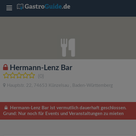
T
o
g
g
Hermann-Lenz Bar
l
(0)
Hauptstr. 22
,
74653
Künzelsau
,
Baden-Württemberg
e
n
Hermann-Lenz Bar ist vermutlich dauerhaft geschlossen.
Grund: Nur noch für Events und Veranstaltungen zu mieten
a