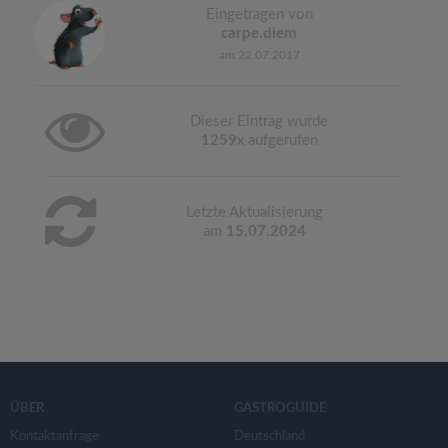
Eingetragen von
carpe.diem
am 22.07.2017
Dieser Eintrag wurde
1259
x aufgerufen
Letzte Aktualisierung
am
15.07.2024
ÜBER
GASTROGUIDE
Kontaktanfrage
Deutschland