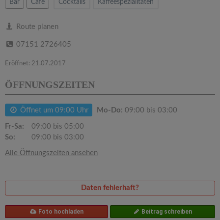
v
Bar
Cafe
Cocktails
Kaffeespezialitäten
i
Route planen
07151 2726405
g
Eröffnet: 21.07.2017
a
ÖFFNUNGSZEITEN
t
Öffnet um 09:00 Uhr
Mo-Do:
09:00 bis 03:00
Fr-Sa:
09:00 bis 05:00
i
So:
09:00 bis 03:00
Alle Öffnungszeiten ansehen
o
n
Daten fehlerhaft?
Foto hochladen
Beitrag schreiben