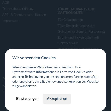
AGB
Datenschutzerklärung
FÜR RESTAURANTS UND
GASTRONOMEN
APP- & Benutzerdaten löschen
Für Gastronomen
Impressum
Tisch Reservierungsystem
Gutscheinsystem für Restaurants
Event- und Ticketsystem mit
Ticketverkauf
Bestellsystem Lieferung und
TakeAway
Wir verwenden Cookies
Webseiten für Restaurant
Eigene App für Restaurant
Wenn Sie unsere Webseiten besuchen, kann Ihre
Systemsoftware Informationen in Form von Cookies oder
anderen Technologien von uns und unseren Partnern abrufen
FOLGE UNS
oder speichern, um z.B. die gewünschte Funktion der Website
Facebook
zu gewährleisten.
Instagram
Einstellungen
Akzeptieren