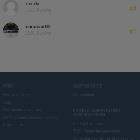
li_n_da
#4
1363 Punkte
manowar02
#5
1100 Punkte
ÜBER
GASTROGUIDE
Kontaktanfrage
Deutschland
AGB
Datenschutzerklärung
FÜR RESTAURANTS UND
GASTRONOMEN
APP- & Benutzerdaten löschen
Für Gastronomen
Impressum
Tisch Reservierungsystem
Gutscheinsystem für Restaurants