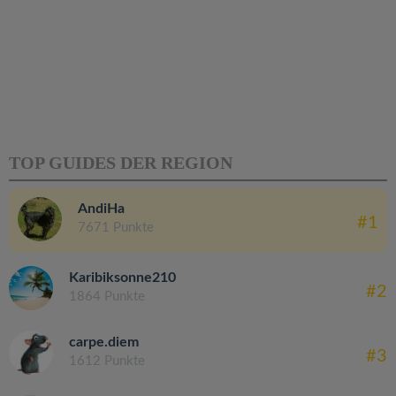
TOP GUIDES DER REGION
AndiHa
#1
7671 Punkte
Karibiksonne210
#2
1864 Punkte
carpe.diem
#3
1612 Punkte