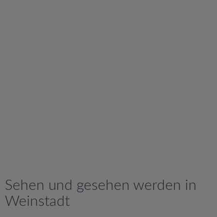
v
i
g
a
t
i
o
n
Sehen und gesehen werden in
Weinstadt