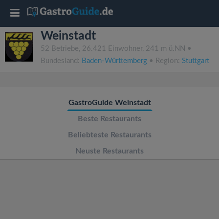
T
Weinstadt
o
52 Betriebe, 26.421 Einwohner, 241 m ü.NN •
Bundesland:
Baden-Württemberg
• Region:
Stuttgart
g
g
GastroGuide Weinstadt
l
Beste Restaurants
Beliebteste Restaurants
e
Neuste Restaurants
n
a