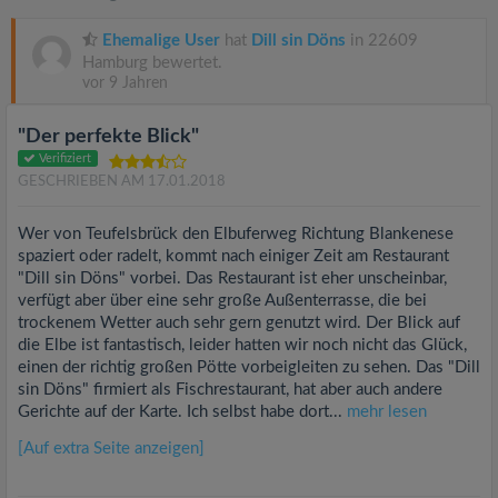
Ehemalige User
hat
Dill sin Döns
in 22609
Hamburg bewertet.
vor 9 Jahren
"Der perfekte Blick"
Verifiziert
GESCHRIEBEN AM 17.01.2018
Wer von Teufelsbrück den Elbuferweg Richtung Blankenese
spaziert oder radelt, kommt nach einiger Zeit am Restaurant
"Dill sin Döns" vorbei. Das Restaurant ist eher unscheinbar,
verfügt aber über eine sehr große Außenterrasse, die bei
trockenem Wetter auch sehr gern genutzt wird. Der Blick auf
die Elbe ist fantastisch, leider hatten wir noch nicht das Glück,
einen der richtig großen Pötte vorbeigleiten zu sehen. Das "Dill
sin Döns" firmiert als Fischrestaurant, hat aber auch andere
Gerichte auf der Karte. Ich selbst habe dort...
mehr lesen
[Auf extra Seite anzeigen]