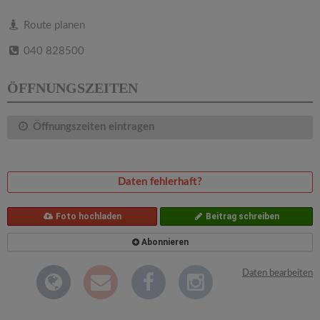
v
Route planen
i
040 828500
g
ÖFFNUNGSZEITEN
a
Öffnungszeiten eintragen
t
Daten fehlerhaft?
i
Foto hochladen
Beitrag schreiben
o
Abonnieren
n
Daten bearbeiten