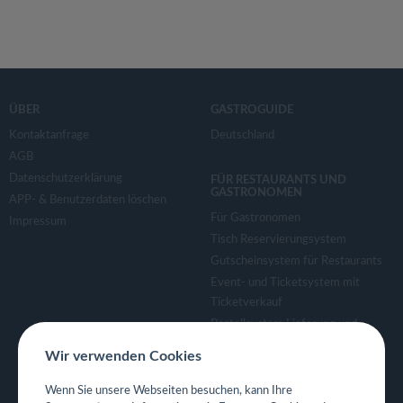
ÜBER
GASTROGUIDE
Kontaktanfrage
Deutschland
AGB
Datenschutzerklärung
FÜR RESTAURANTS UND
GASTRONOMEN
APP- & Benutzerdaten löschen
Für Gastronomen
Impressum
Tisch Reservierungsystem
Gutscheinsystem für Restaurants
Event- und Ticketsystem mit
Ticketverkauf
Bestellsystem Lieferung und
TakeAway
Wir verwenden Cookies
Webseiten für Restaurant
Eigene App für Restaurant
Wenn Sie unsere Webseiten besuchen, kann Ihre