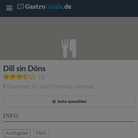
T
o
g
g
Dill sin Döns
l
(1)
Elbuferweg 95
,
22609
Hamburg
,
Hamburg
e
Seite auswählen
n
INFO
a
Ausflugsziel
Fisch