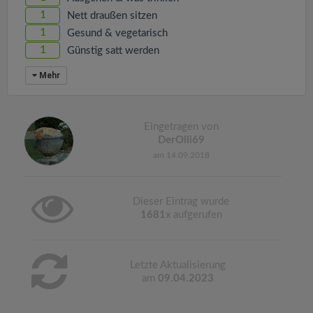
1
Nett draußen sitzen
1
Gesund & vegetarisch
1
Günstig satt werden
Mehr
Eingetragen von
DerOlli69
am 14.09.2018
Dieser Eintrag wurde
1681
x aufgerufen
Letzte Aktualisierung
am
09.04.2023