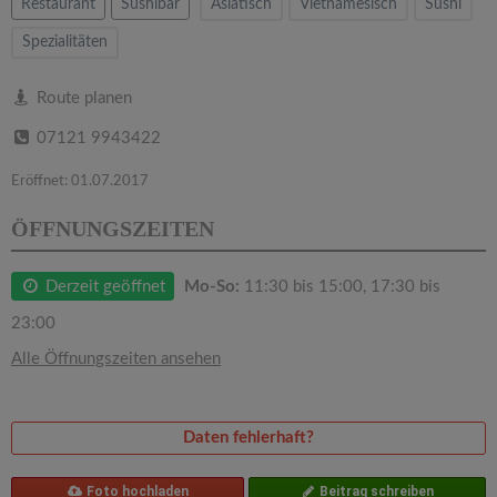
v
Restaurant
Sushibar
Asiatisch
Vietnamesisch
Sushi
Spezialitäten
i
Route planen
g
07121 9943422
a
Eröffnet: 01.07.2017
ÖFFNUNGSZEITEN
t
Derzeit geöffnet
Mo-So:
11:30 bis 15:00, 17:30 bis
i
23:00
o
Alle Öffnungszeiten ansehen
n
Daten fehlerhaft?
Foto hochladen
Beitrag schreiben