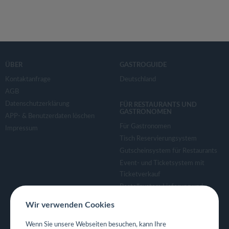
ÜBER
GASTROGUIDE
Kontaktanfrage
Deutschland
AGB
Datenschutzerklärung
FÜR RESTAURANTS UND
GASTRONOMEN
APP- & Benutzerdaten löschen
Für Gastronomen
Impressum
Tisch Reservierungsystem
Gutscheinsystem für Restaurants
Event- und Ticketsystem mit
Ticketverkauf
Bestellsystem Lieferung und
TakeAway
Wir verwenden Cookies
Webseiten für Restaurant
Eigene App für Restaurant
Wenn Sie unsere Webseiten besuchen, kann Ihre