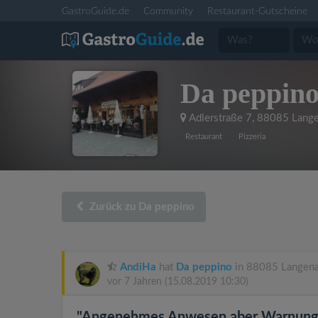
GastroGuide.de
Community
Restaurant-Gutscheine
Da peppin
Adlerstraße 7
,
88085 Lange
Restaurant
Pizzeria
Zurück zu Da peppino
AndiHa
hat
Da peppino
in 88085 Langena
vor 7 Jahren
(15.08.2019 10:30)
"Angenehmes Anwesen aber Warnung