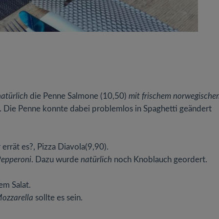
natürlich
die Penne Salmone (10,50)
mit frischem norwegische
. Die Penne konnte dabei problemlos in Spaghetti geändert
errät es?, Pizza Diavola(9,90).
Pepperoni
. Dazu wurde
natürlich
noch Knoblauch geordert.
em Salat.
Mozzarella
sollte es sein.