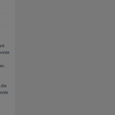
hnt
onnte
an.
 die
onnte