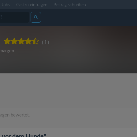
Jobs
Gastro eintragen
Beitrag schreiben
o
(1)
nargen
rgen bewertet.
 vor dem Hunde"