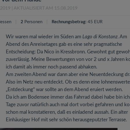
.2019
| AKTUALISIERT AM 15.08.2019
essen
2
Personen
Rechnungsbetrag:
45 EUR
Wir waren mal wieder im Süden am
Lago di Konstanz
. Am
Abend des Anreisetages gab es eine sehr pragmatische
Entscheidung: Da Nico in Kressbronn. Gewohnt gut gewo
zuverlässig. Meine Bewertungen von vor 2 und x Jahren k
ich damit als immer noch passend abhaken.
Am zweiten Abend war dann aber eine Neuentdeckung dr
Also im Netz neu entdeckt. Ob es denn eine lohnenswerte
„Entdeckung“ war sollte an dem Abend eruiert werden.
Da ich am Bodensee immer das Fahrrad dabei habe bin ich
Tage zuvor natürlich auch mal dort vorbei gefahren und k
schon mal konstatieren, daß es einladend aussah. Ein alter
Einhäusiger Hof mit sehr schön herausgeputzter Terrasse.