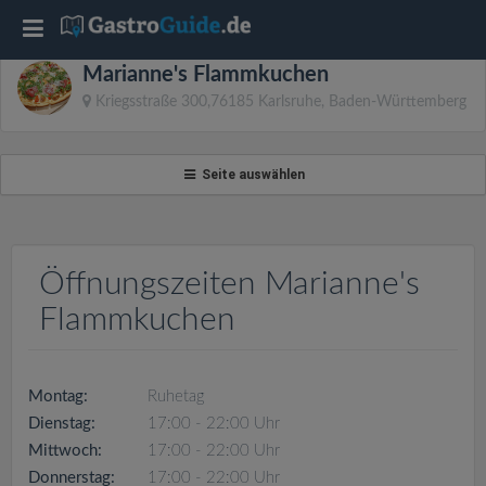
T
Marianne's Flammkuchen
o
Kriegsstraße 300,76185 Karlsruhe, Baden-Württemberg
g
Seite auswählen
g
l
Öffnungszeiten Marianne's
Flammkuchen
e
n
Montag:
Ruhetag
Dienstag:
17:00 - 22:00 Uhr
a
Mittwoch:
17:00 - 22:00 Uhr
Donnerstag:
17:00 - 22:00 Uhr