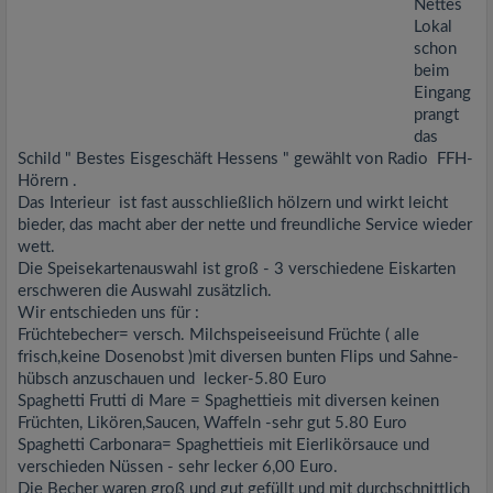
Nettes
Lokal
schon
beim
Eingang
prangt
das
Schild " Bestes Eisgeschäft Hessens " gewählt von Radio FFH-
Hörern .
Das Interieur ist fast ausschließlich hölzern und wirkt leicht
bieder, das macht aber der nette und freundliche Service wieder
wett.
Die Speisekartenauswahl ist groß - 3 verschiedene Eiskarten
erschweren die Auswahl zusätzlich.
Wir entschieden uns für :
Früchtebecher= versch. Milchspeiseeisund Früchte ( alle
frisch,keine Dosenobst )mit diversen bunten Flips und Sahne-
hübsch anzuschauen und lecker-5.80 Euro
Spaghetti Frutti di Mare = Spaghettieis mit diversen keinen
Früchten, Likören,Saucen, Waffeln -sehr gut 5.80 Euro
Spaghetti Carbonara= Spaghettieis mit Eierlikörsauce und
verschieden Nüssen - sehr lecker 6,00 Euro.
Die Becher waren groß und gut gefüllt und mit durchschnittlich