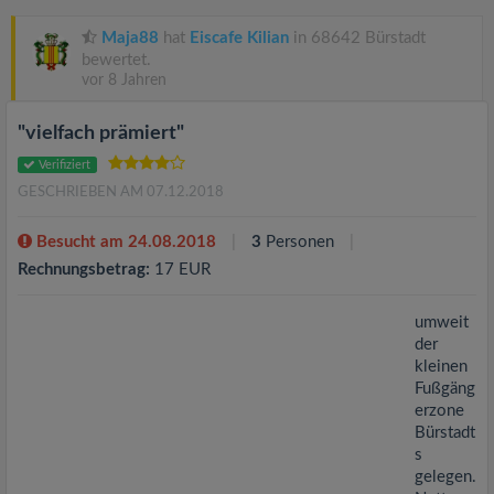
v
Maja88
hat
Eiscafe Kilian
in 68642 Bürstadt
i
bewertet.
vor 8 Jahren
g
"vielfach prämiert"
Verifiziert
a
GESCHRIEBEN AM 07.12.2018
t
Besucht am 24.08.2018
3
Personen
Rechnungsbetrag:
17 EUR
i
umweit
der
o
kleinen
Fußgäng
n
erzone
Bürstadt
s
gelegen.