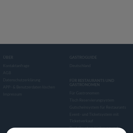
ÜBER
GASTROGUIDE
Kontaktanfrage
Deutschland
AGB
Datenschutzerklärung
FÜR RESTAURANTS UND
GASTRONOMEN
APP- & Benutzerdaten löschen
Für Gastronomen
Impressum
Tisch Reservierungsystem
Gutscheinsystem für Restaurants
Event- und Ticketsystem mit
Ticketverkauf
Bestellsystem Lieferung und