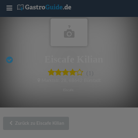
T
o
g
Eiscafe Kilian
g
(1)
l
Marktstr. 28
,
68642 Bürstadt
e
Eiscafe
n
a
Zurück zu Eiscafe Kilian