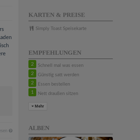
KARTEN & PREISE
Simply Toast Speisekarte
rs
Laden
isch
EMPFEHLUNGEN
ere
2
Schnell mal was essen
2
Günstig satt werden
2
Essen bestellen
1
Nett draußen sitzen
Mehr
ALBEN
esen