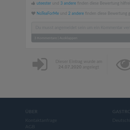
uteester
und
3 andere
finden diese Bewertung hilfre
NoTeaForMe
und
2 andere
finden diese Bewertung g
3
Kommentare
|
Ausklappen
Dieser Eintrag wurde am
24.07.2020
angelegt
ÜBER
GASTR
Kontaktanfrage
Deutsch
AGB