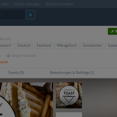
Jobs
Gastro eintragen
Beitrag schreiben
B
Hessen
kanisch
Deutsch
Fastfood
Mittagstisch
Sandwiches
Salat
1
simply-toast.de
pause
Events (0)
Bewertungen & Beiträge (1)
Galerie