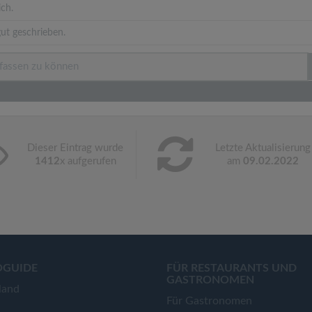
ich.
ut geschrieben.
Dieser Eintrag wurde
Letzte Aktualisierung
1412
x aufgerufen
am
09.02.2022
OGUIDE
FÜR RESTAURANTS UND
GASTRONOMEN
land
Für Gastronomen