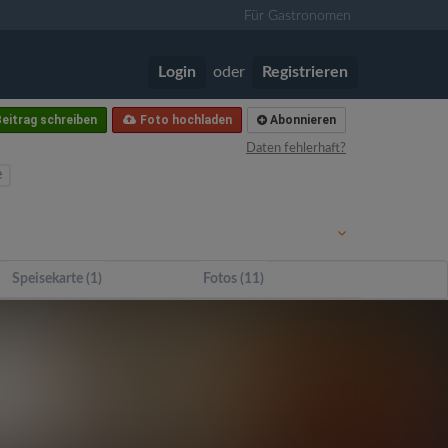
Für Gastronomen
Login
oder
Registrieren
eitrag schreiben
Foto hochladen
Abonnieren
Daten fehlerhaft?
e
Speisekarte (1)
Fotos (11)