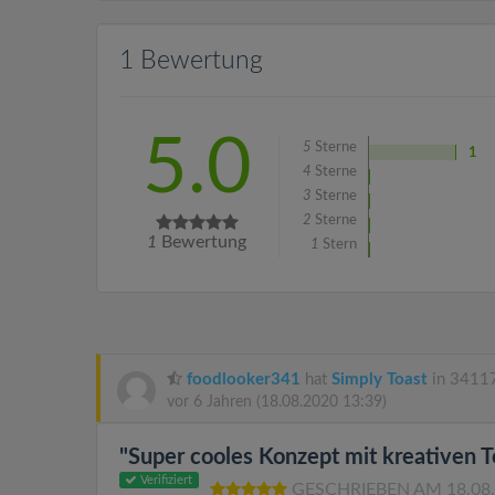
1 Bewertung
5.0
5
Sterne
1
4
Sterne
3
Sterne
2
Sterne
1
Bewertung
1
Stern
foodlooker341
hat
Simply Toast
in 34117
vor 6 Jahren
(18.08.2020 13:39)
"Super cooles Konzept mit kreativen T
Verifiziert
GESCHRIEBEN AM 18.08