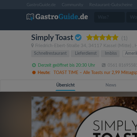
GastroGuide.de
Community
Restaurant-Gutscheine
Simply Toast
(1)
Friedrich-Ebert-Straße 34
,
34117
Kassel
(Mitte)
,
Schnellrestaurant
Lieferdienst
Imbiss
Ameri
Derzeit geöffnet bis 20:30 Uhr
0561 8169558
Heute:
TOAST TIME – Alle Toasts nur 2,99 Mittags
Übersicht
News