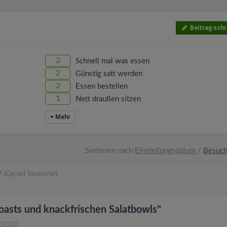
Beitrag schr
2
Schnell mal was essen
2
Günstig satt werden
2
Essen bestellen
1
Nett draußen sitzen
Mehr
Sortieren nach
Einstellungsdatum
/
Besuc
 Kassel bewertet.
oasts und knackfrischen Salatbowls"
.2020