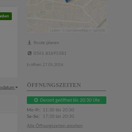
eiben
Leaflet
| ©
OpenStreetMap
©
CartoDB
Route planen
0561 81695581
Eröffnet: 27.05.2016
ÖFFNUNGSZEITEN
hsdatum
Derzeit geöffnet bis 20:30 Uhr
Mo-Fr:
11:30 bis 20:30
Sa-So:
17:30 bis 20:30
Alle Öffnungszeiten ansehen