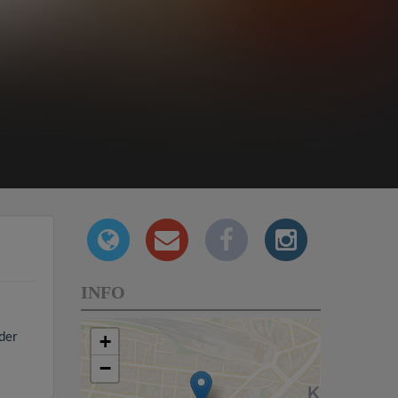
INFO
der
+
−