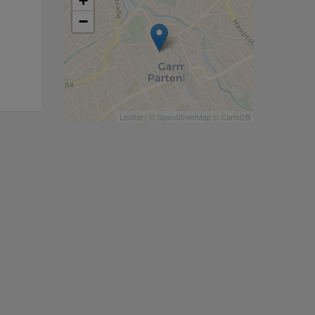
+
−
Leaflet
| ©
OpenStreetMap
©
CartoDB