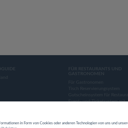
OGUIDE
FÜR RESTAURANTS UND
GASTRONOMEN
land
Für Gastronomen
Tisch Reservierungsystem
Gutscheinsystem für Restaur
Event- und Ticketsystem mit
Ticketverkauf
Bestellsystem Lieferung und
TakeAway
ormationen in Form von Cookies oder anderen Technologien von uns und unser
Webseiten für Restaurant