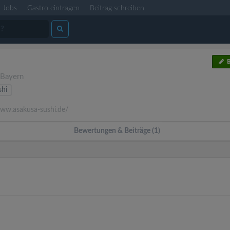
Jobs
Gastro eintragen
Beitrag schreiben
B
Bayern
shi
w.asakusa-sushi.de/
Bewertungen & Beiträge (1)