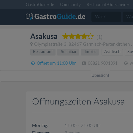
GastroGuide.de
Community
Restaurant-Gutscheine
Asakusa
(1)
Olympiastraße 3
,
82467
Garmisch-Partenkirchen
,
Restaurant
Sushibar
Imbiss
Asiatisch
Su
Öffnet um 11:00 Uhr
08821 9091391
ww
Übersicht
Öffnungszeiten Asakusa
Montag:
11:00 - 21:00 Uhr